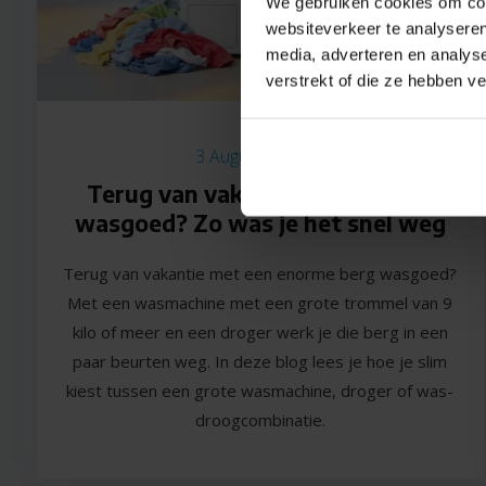
We gebruiken cookies om cont
websiteverkeer te analyseren
media, adverteren en analys
verstrekt of die ze hebben v
3 Augustus 2026
Terug van vakantie met bergen
wasgoed? Zo was je het snel weg
Terug van vakantie met een enorme berg wasgoed?
Met een wasmachine met een grote trommel van 9
kilo of meer en een droger werk je die berg in een
paar beurten weg. In deze blog lees je hoe je slim
kiest tussen een grote wasmachine, droger of was-
droogcombinatie.