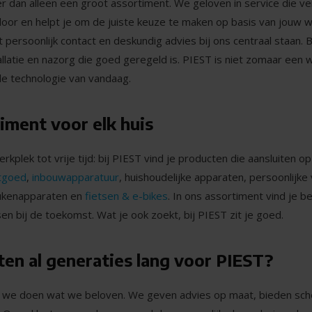
r dan alleen een groot assortiment. We geloven in service die v
or en helpt je om de juiste keuze te maken op basis van jouw we
t persoonlijk contact en deskundig advies bij ons centraal staan.
tallatie en nazorg die goed geregeld is. PIEST is niet zomaar een
de technologie van vandaag.
iment voor elk huis
plek tot vrije tijd: bij PIEST vind je producten die aansluiten o
tgoed
,
inbouwapparatuur
, huishoudelijke apparaten, persoonlijk
eukenapparaten en
fietsen & e-bikes
. In ons assortiment vind je
n bij de toekomst. Wat je ook zoekt, bij PIEST zit je goed.
en al generaties lang voor PIEST?
 we doen wat we beloven. We geven advies op maat, bieden sch