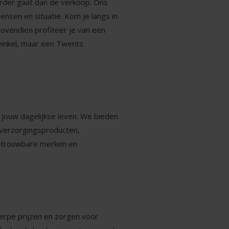
erder gaat dan de verkoop. Ons
nsen en situatie. Kom je langs in
 Bovendien profiteer je van een
 winkel, maar een Twents
p jouw dagelijkse leven. We bieden
e verzorgingsproducten,
 betrouwbare merken en
erpe prijzen en zorgen voor