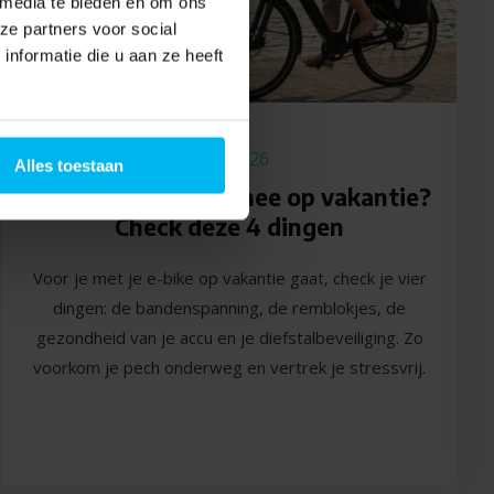
 media te bieden en om ons
ze partners voor social
nformatie die u aan ze heeft
3 Juli 2026
Alles toestaan
Neem je de e-bike mee op vakantie?
Check deze 4 dingen
Voor je met je e-bike op vakantie gaat, check je vier
dingen: de bandenspanning, de remblokjes, de
gezondheid van je accu en je diefstalbeveiliging. Zo
voorkom je pech onderweg en vertrek je stressvrij.