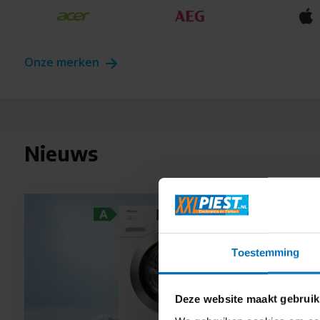
Onze merken
Nieuws
TP-Link Deco X50-Outdoor -
Garmin F
Router
Black/Sl
Toestemming
Direct beschikbaar
Informeer
99,-
249,-
Deze website maakt gebruik