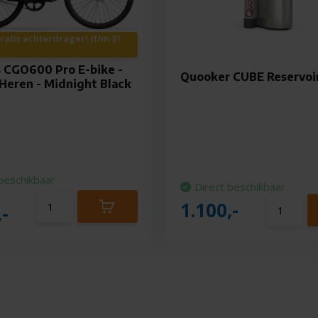
gratis achterdrager! (t/m 31
 CGO600 Pro E-bike -
Quooker CUBE Reservoi
Heren - Midnight Black
beschikbaar
Direct beschikbaar
1.100,-
,-