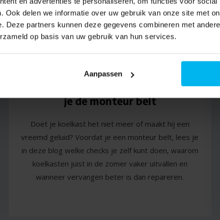
ent en advertenties te personaliseren, om functies voor social
. Ook delen we informatie over uw gebruik van onze site met on
e. Deze partners kunnen deze gegevens combineren met andere i
erzameld op basis van uw gebruik van hun services.
16 Juli 2026
Aanpassen
Koelkast kapot? Check dit voordat
je de monteur belt
Doet je koelkast het niet meer of maakt hij een
vreemd geluid? Voordat je een monteur belt, lees je
in deze blog welke checks je zelf kunt doen, waarom
koelkasten juist in de zomer vaker uitvallen en
wanneer vervangen beter is dan repareren.