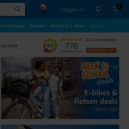
0
0
Inloggen
nie & Reizen
Keuken
Fietsen & E-bikes
Acties
Over ons
 levering