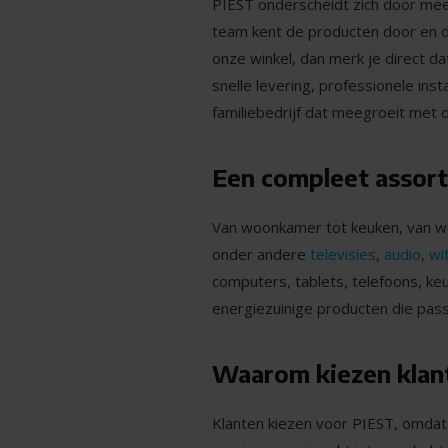
PIEST onderscheidt zich door mee
team kent de producten door en do
onze winkel, dan merk je direct da
snelle levering, professionele ins
familiebedrijf dat meegroeit met 
Een compleet assort
Van woonkamer tot keuken, van werk
onder andere
televisies
,
audio
,
wi
computers, tablets, telefoons, k
energiezuinige producten die passe
Waarom kiezen klant
Klanten kiezen voor PIEST, omdat