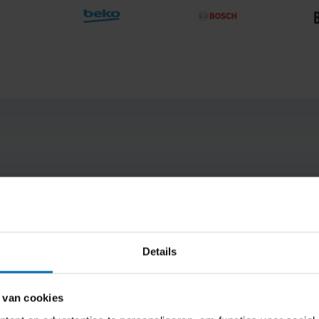
orerunner 165
HP 301 Zwart - Inktcart
ate Grey - Smartwatch
Details
 naar de beschikbaarheid
Direct beschikbaar
26,49
 van cookies