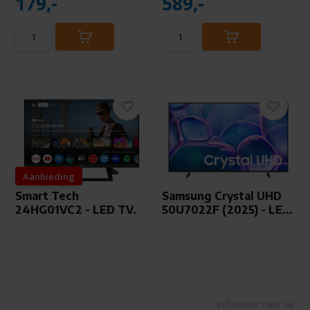
179,-
589,-
Aanbieding
Smart Tech
Samsung Crystal UHD
24HG01VC2 - LED TV.
50U7022F (2025) - LE...
Informeer naar de