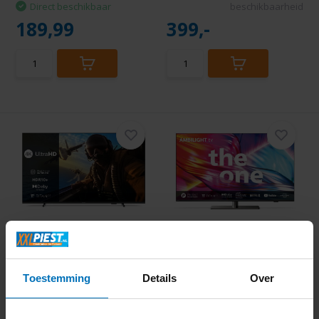
Direct beschikbaar
beschikbaarheid
189,99
399,-
Philips 50PUS7000/12
Philips 50PUS8949/12
(2025) - LED TV
(2024) - LED TV
Toestemming
Details
Over