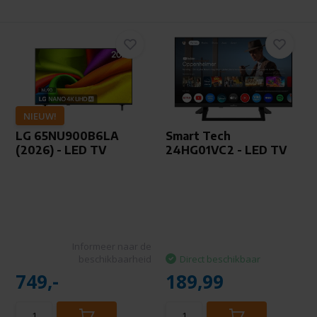
NIEUW!
LG 65NU900B6LA
Smart Tech
(2026) - LED TV
24HG01VC2 - LED TV
Informeer naar de
beschikbaarheid
Direct beschikbaar
749,-
189,99