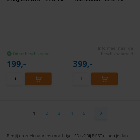
Informeer naar de
Direct beschikbaar
beschikbaarheid
199,-
399,-
1
2
3
4
5
Ben jij op zoek naar een prachtige LED tv? Bij PIEST.nl ben je dan