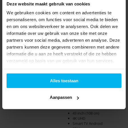
Deze website maakt gebruik van cookies
Informeer naar de
Informeer naar de
We gebruiken cookies om content en advertenties te
beschikbaarheid
beschikbaarheid
449,-
799,-
personaliseren, om functies voor social media te bieden
en om ons websiteverkeer te analyseren. Ook delen we
informatie over uw gebruik van onze site met onze
partners voor social media, adverteren en analyse. Deze
partners kunnen deze gegevens combineren met andere
informatie die u aan ze heeft verstrekt of die ze hebben
verzameld op basis van uw gebruik van hun services.
Alles toestaan
Aanpassen
LG 32LQ631C (2022) -
Philips 43PUS8507/12 -
LED TV
43 inch - LED TV
43 inch (108 cm)
4K UHD
Smart TV Android