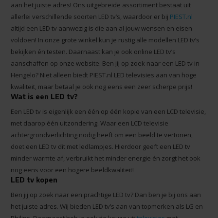
aan het juiste adres! Ons uitgebreide assortiment bestaat uit
allerlei verschillende soorten LED tv’s, waardoor er bij
PIEST.nl
altijd een LED tv aanwezig is die aan al jouw wensen en eisen
voldoen! In onze grote winkel kun je rustig alle modellen LED tv’s
bekijken én testen. Daarnaast kan je ook online LED tv’s
aanschaffen op onze website. Ben jij op zoek naar een LED tv in
Hengelo? Niet alleen biedt PIEST.nl LED televisies aan van hoge
kwaliteit, maar betaal je ook nog eens een zeer scherpe prijs!
Wat is een LED tv?
Een LED tv is eigenlijk een één op één kopie van een LCD televisie,
met daarop één uitzondering. Waar een LCD televisie
achtergrondverlichting nodig heeft om een beeld te vertonen,
doet een LED tv dit met ledlampjes. Hierdoor geeft een LED tv
minder warmte af, verbruikt het minder energie én zorgt het ook
nog eens voor een hogere beeldkwaliteit!
LED tv kopen
Ben jij op zoek naar een prachtige LED tv? Dan ben je bij ons aan
het juiste adres. Wij bieden LED tv’s aan van topmerken als LG en