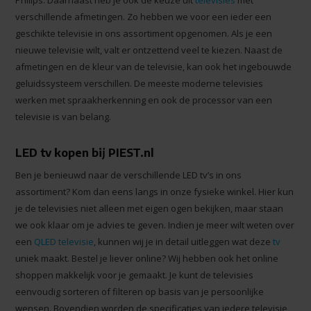
Philips. Daarnaast heb je ook de keuze uit
televisies
met
verschillende afmetingen. Zo hebben we voor een ieder een
geschikte televisie in ons assortiment opgenomen. Als je een
nieuwe televisie wilt, valt er ontzettend veel te kiezen. Naast de
afmetingen en de kleur van de televisie, kan ook het ingebouwde
geluidssysteem verschillen. De meeste moderne televisies
werken met spraakherkenning en ook de processor van een
televisie is van belang.
LED tv kopen bij PIEST.nl
Ben je benieuwd naar de verschillende LED tv’s in ons
assortiment? Kom dan eens langs in onze fysieke winkel. Hier kun
je de televisies niet alleen met eigen ogen bekijken, maar staan
we ook klaar om je advies te geven. Indien je meer wilt weten over
een
QLED televisie
, kunnen wij je in detail uitleggen wat deze
tv
uniek maakt. Bestel je liever online? Wij hebben ook het online
shoppen makkelijk voor je gemaakt. Je kunt de televisies
eenvoudig sorteren of filteren op basis van je persoonlijke
wensen. Bovendien worden de specificaties van iedere televisie