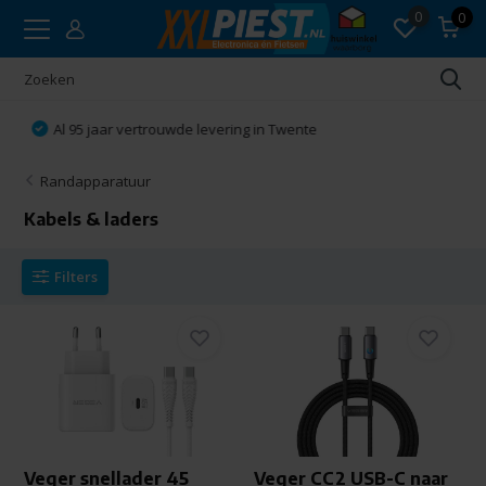
0
0
Vakkundig advies
Randapparatuur
Kabels & laders
Filters
Veger snellader 45
Veger CC2 USB-C naar