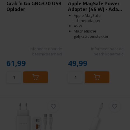
Grab 'n Go GNG370 USB
Apple MagSafe Power
Oplader
Adapter (45 W) - Ada...
Apple MagSafe-
lichtnetadapter
45 W
Magnetische
gelijkstroomstekker
Informeer naar de
Informeer naar de
beschikbaarheid
beschikbaarheid
61,99
49,99