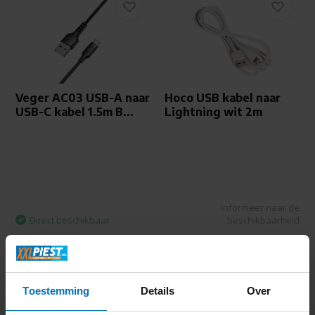
Veger AC03 USB-A naar
Hoco USB kabel naar
USB-C kabel 1.5m B...
Lightning wit 2m
Informeer naar de
Direct beschikbaar
beschikbaarheid
9,99
11,99
Toestemming
Details
Over