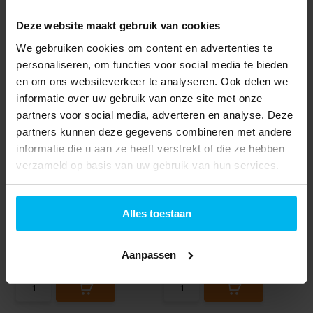
Deze website maakt gebruik van cookies
We gebruiken cookies om content en advertenties te
personaliseren, om functies voor social media te bieden
en om ons websiteverkeer te analyseren. Ook delen we
informatie over uw gebruik van onze site met onze
partners voor social media, adverteren en analyse. Deze
ACT AK4000 Mini
Ewent EW3966
partners kunnen deze gegevens combineren met andere
DisplayPort male naar
Universele notebook
informatie die u aan ze heeft verstrekt of die ze hebben
HD...
lader 9...
Universeel
verzameld op basis van uw gebruik van hun services.
AC-naar-DC
50/60 Hz
9.5 V
Alles toestaan
Direct beschikbaar
Direct beschikbaar
14,99
39,99
Aanpassen