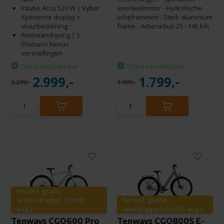
Intube Accu 520 W | Vyber
voorwielmotor - Hydrolische
Xperience display +
schijfremmen - Sterk aluminium
stuurbediening
frame - Actieradius 25 - 145 km
Riemaandrijving | 5
Shimano Nexus
versnellingen
Direct beschikbaar
Direct beschikbaar
2.999,-
1.799,-
3.299,-
1.999,-
Nu incl. gratis
achterdrager! (t/m 31
Nu incl. gratis
aug.)
voordrager! (t/m 31 aug.)
Tenways CGO600 Pro
Tenways CGO800S E-