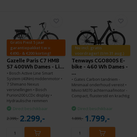
Gratis Piest 5 jaar
garantiepakket t.w.v.
Nu incl. gratis
€490.- & €200 korting!
voordrager! (t/m 31 aug.)
Gazelle Paris C7 HMB
Tenways CGO800S E-
S7 400Wh Dames - Li...
bike - 460 Wh Dames -
...
• Bosch Active Line Smart
System (40Nm) middenmotor •
• Gates Carbon tandriem -
7 Shimano Nexus
Minimaal onderhoud vereist •
versnellingen • Bosch
Mivici M070 achternaafmotor -
Purion200 LCDc display •
Compact, fluisterstil en krachtig
Hydraulische remmen
Direct beschikbaar
Direct beschikbaar
2.299,-
1.799,-
2.399,-
1.899,-