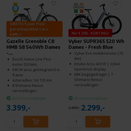
GRATIS 5 jaar Piest
garantiepakket t.w.v.
NU € 200.- KORTING!
€490.-!
Gazelle Grenoble C8
Vyber SUPR365 520 Wh
HMB S8 540Wh Dames
Dames - Fresh Blue
-...
Vyber Evo middenmotor (70
Nm)
Bosch Active Line Plus
Intube Accu 420 W | Vyber
motor (50 Nm)
Xperience display
540 W accu geïntegreerd in
MIK bagagedrager | 7
frame
Shimano Nexus
Actieradius: tot 135 km
versnellingen
8 Shimano Nexus
versnellingen
Direct beschikbaar
Direct beschikbaar
3.399,-
2.299,-
2.499,-