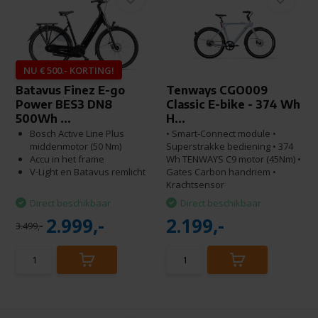
NU € 500.- KORTING!
Batavus Finez E-go
Tenways CGO009
Power BES3 DN8
Classic E-bike - 374 Wh
500Wh ...
H...
Bosch Active Line Plus
• Smart-Connect module •
middenmotor (50 Nm)
Superstrakke bediening • 374
Accu in het frame
Wh TENWAYS C9 motor (45Nm) •
V-Light en Batavus remlicht
Gates Carbon handriem •
Krachtsensor
Direct beschikbaar
Direct beschikbaar
2.999,-
2.199,-
3.499,-