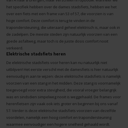
van A naar B brengen, maar verschillen in opbouw. Wanneer we
het specifiek hebben over de dames stadsfiets, hebben we het
over een fiets met een frame van 53 of 57, die voorzien is van
hoge comfort. Deze comfort is terug te vinden in de
trapondersteuning, die uiteraard geheel elektrisch is, maar ook in
de zadelpen. De meeste steden zijn natuurlijk voorzien van een
goede asfaltweg, maar toch is de juiste dosis comfort nooit
verkeerd.
Elektrische stadsfiets heren
De elektrische stadsfiets voor heren kan nu natuurlijk niet
uitblijven! Het eerste verschil met de damesfiets is hier natuurlijk
eenvoudig in aan te wijzen: deze elektrische stadsfiets is namelijk
voorzien van een stang in het midden. Deze stang is voornamelijk
toegevoegd voor extra stevigheid, die vooral vroeger belangrijk
was en sindsdien simpelweg nooit is weggehaald. De frames voor
herenfietsen zijn vaak ook iets groter en beginnen bij ons vanaf
57. Verder is deze elektrische stadsfiets voorzien van dezelfde
voordelen, namelijk een hoog comfort en trapondersteuning
waarmee eenvoudiger een hogere snelheid gehaald wordt.