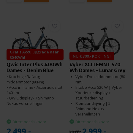
Gratis Accu upgrade naar
NU € 300.- KORTING!
€540Wh!
Qwic Inter Plus 400Wh
Vyber XCITEMNT 520
Dames - Denim Blue
Wh Dames - Lunar Grey
• Krachtige Bafang
Vyber Evo middenmotor (80
middenmotor (80Nm)
Nm)
• Accu in frame • Actieradius tot
Intube Accu 520 W | Vyber
140 km
Xperience display +
• QWIC display• 7 Shimano
stuurbediening
Nexus versnellingen
Riemaandrijving | 5
Shimano Nexus
versnellingen
Direct beschikbaar
Direct beschikbaar
2.499,-
2.999,-
3.299,-