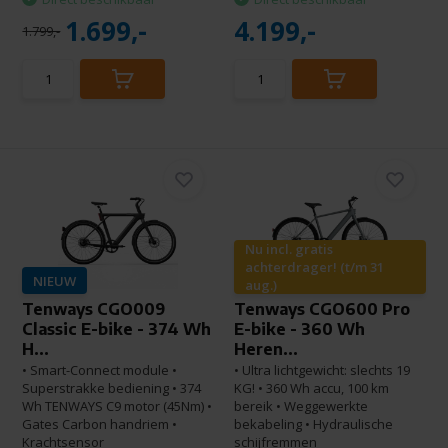
1.699,-
4.199,-
1.799,-
Nu incl. gratis
achterdrager! (t/m 31
NIEUW
aug.)
Tenways CGO009
Tenways CGO600 Pro
Classic E-bike - 374 Wh
E-bike - 360 Wh
H...
Heren...
• Smart-Connect module •
• Ultra lichtgewicht: slechts 19
Superstrakke bediening • 374
KG! • 360 Wh accu, 100 km
Wh TENWAYS C9 motor (45Nm) •
bereik • Weggewerkte
Gates Carbon handriem •
bekabeling • Hydraulische
Krachtsensor
schijfremmen