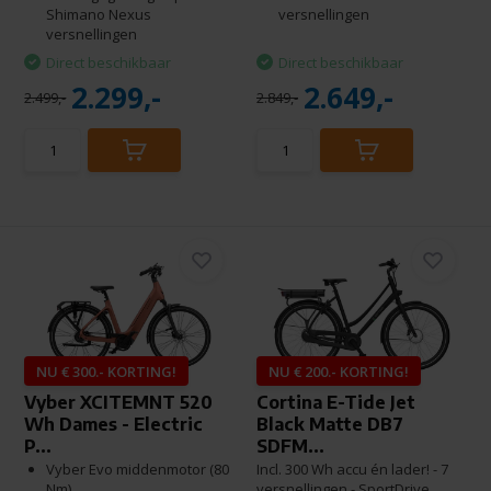
Shimano Nexus
versnellingen
versnellingen
Direct beschikbaar
Direct beschikbaar
2.299,-
2.649,-
2.499,-
2.849,-
NU € 300.- KORTING!
NU € 200.- KORTING!
Vyber XCITEMNT 520
Cortina E-Tide Jet
Wh Dames - Electric
Black Matte DB7
P...
SDFM...
Vyber Evo middenmotor (80
Incl. 300 Wh accu én lader! - 7
Nm)
versnellingen - SportDrive