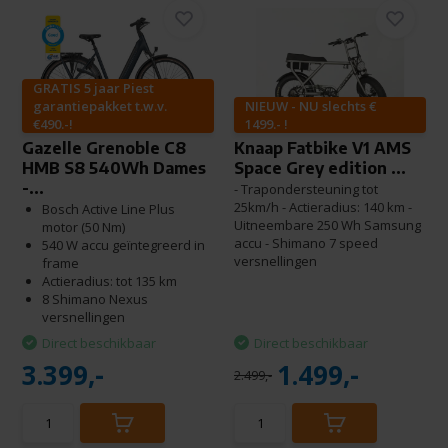
GRATIS 5 jaar Piest
garantiepakket t.w.v.
NIEUW - NU slechts €
€490.-!
1499.- !
Gazelle Grenoble C8
Knaap Fatbike V1 AMS
HMB S8 540Wh Dames
Space Grey edition ...
-...
- Trapondersteuning tot
25km/h - Actieradius: 140 km -
Bosch Active Line Plus
Uitneembare 250 Wh Samsung
motor (50 Nm)
accu - Shimano 7 speed
540 W accu geïntegreerd in
versnellingen
frame
Actieradius: tot 135 km
8 Shimano Nexus
versnellingen
Direct beschikbaar
Direct beschikbaar
3.399,-
1.499,-
2.499,-