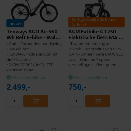
Kort gebruikte 2e hands
nieuw
fatbike!
Tenways AGO Air 560
AGM Fatbike GT250
Wh Belt E-bike - Wal...
Elektrische fiets 614 ...
• Gates Carbonriemaandrijving
- Trapondersteuning tot
• 560 Wh accu
25km/h - Actieradius van ruim
• TENWAYS middenmotor (80
80km - Uitneembare 614 Wh LG
Nm) • 5 speed
accu - Shimano 7 speed
• DIGIWISE BC240+K 31 TFT-
versnellingen - Kleur groen
kleurendisplay
Direct beschikbaar
Direct beschikbaar
2.499,-
750,-