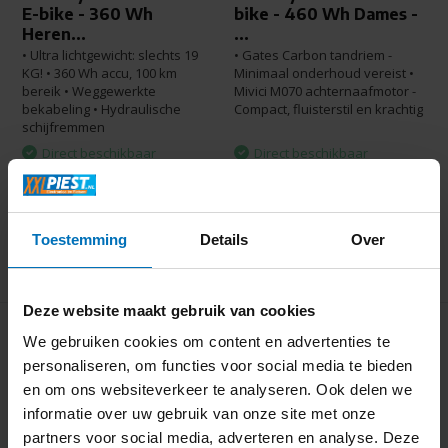
E-bike - 360 Wh
bike - 460 Wh Dames -
Heren...
...
• Ultra lichtgewicht: slechts 19
• Gates Carbon tandriem -
KG! • 360 Wh accu, 100 km
Minimaal onderhoud vereist •
bereik • Weggewerkte
Mivici M070 achternaafmotor -
bekabeling • Hydraulische
Compact, fluisterstil en krachtig
schijfremmen
Direct beschikbaar
Direct beschikbaar
1.699,-
1.799,-
1.799,-
1.899,-
Toestemming
Details
Over
Deze website maakt gebruik van cookies
We gebruiken cookies om content en advertenties te
personaliseren, om functies voor social media te bieden
en om ons websiteverkeer te analyseren. Ook delen we
informatie over uw gebruik van onze site met onze
NU € 400.- KORTING!
partners voor social media, adverteren en analyse. Deze