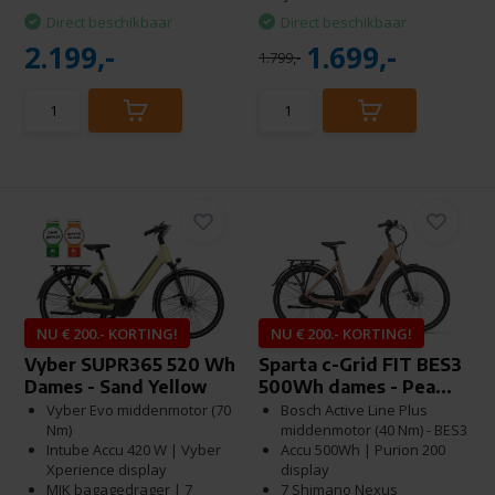
Direct beschikbaar
Direct beschikbaar
2.199,-
1.699,-
1.799,-
NU € 200.- KORTING!
NU € 200.- KORTING!
Vyber SUPR365 520 Wh
Sparta c-Grid FIT BES3
Dames - Sand Yellow
500Wh dames - Pea...
Vyber Evo middenmotor (70
Bosch Active Line Plus
Nm)
middenmotor (40 Nm) - BES3
Intube Accu 420 W | Vyber
Accu 500Wh | Purion 200
Xperience display
display
MIK bagagedrager | 7
7 Shimano Nexus