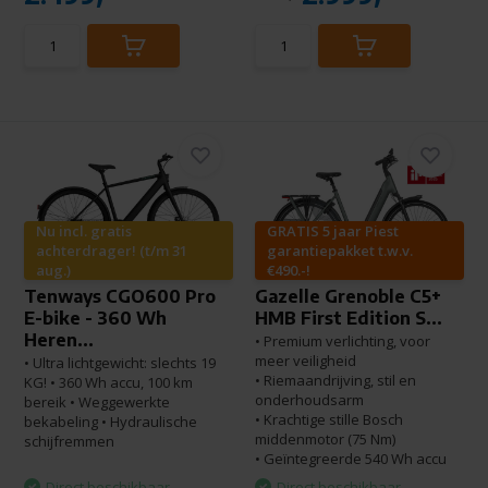
Nu incl. gratis
GRATIS 5 jaar Piest
achterdrager! (t/m 31
garantiepakket t.w.v.
aug.)
€490.-!
Tenways CGO600 Pro
Gazelle Grenoble C5+
E-bike - 360 Wh
HMB First Edition S...
Heren...
• Premium verlichting, voor
meer veiligheid
• Ultra lichtgewicht: slechts 19
• Riemaandrijving, stil en
KG! • 360 Wh accu, 100 km
onderhoudsarm
bereik • Weggewerkte
• Krachtige stille Bosch
bekabeling • Hydraulische
middenmotor (75 Nm)
schijfremmen
• Geïntegreerde 540 Wh accu
Direct beschikbaar
Direct beschikbaar