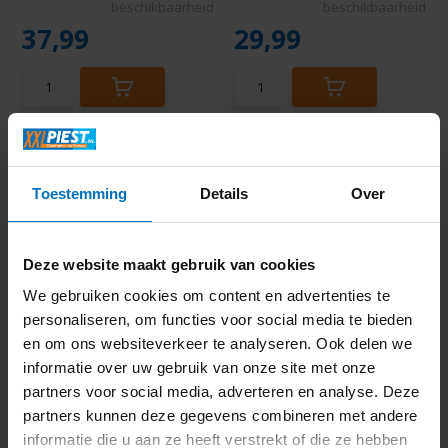
beschikbaarheid
beschikbaarheid
37,99
29,99
Toestemming
Details
Over
Deze website maakt gebruik van cookies
We gebruiken cookies om content en advertenties te
Philips Series 3000
Braun BT5360 -
personaliseren, om functies voor social media te bieden
BG3015/15 - Bodygroo...
Baardtrimmer
en om ons websiteverkeer te analyseren. Ook delen we
informatie over uw gebruik van onze site met onze
partners voor social media, adverteren en analyse. Deze
partners kunnen deze gegevens combineren met andere
informatie die u aan ze heeft verstrekt of die ze hebben