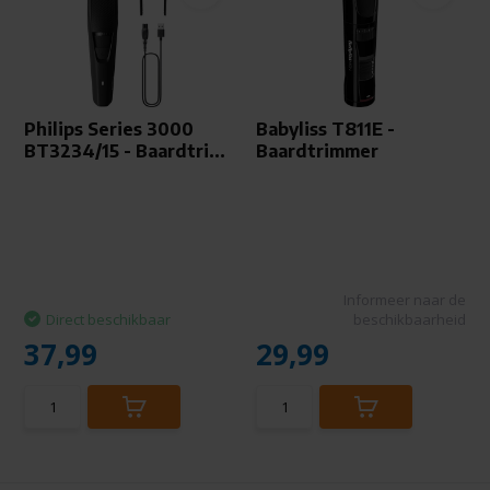
Philips Series 3000
Babyliss T811E -
BT3234/15 - Baardtri...
Baardtrimmer
Informeer naar de
Direct beschikbaar
beschikbaarheid
37,99
29,99