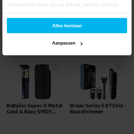
verzameld op basis van uw gebruik van hun services.
Informeer naar de
Informeer naar de
beschikbaarheid
beschikbaarheid
39,99
49,99
Alles toestaan
Aanpassen
BaByliss Super-X Metal
Braun Series 5 BT5341 -
Gold & Navy S992E...
Baardtrimmer