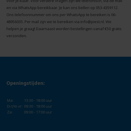
voor je klaar. Voor verdere vragen zijn we telefonisch, via de mail
en via WhatsApp bereikbaar. Je kan ons bellen op 053-4359112.
Ons telefoonnummer om ons per WhatsApp te bereiken is 06-
48956035. Per mail zijn we te bereiken via
info@piest.nl
. We
helpen je graag! Daarnaast worden bestellingen vanaf €50 gratis
verzonden.
Openingstijden:
Ma:
13:30 - 18:00 uur
Di t/m vr:
09:30 - 18:00 uur
Za:
09:00 - 17:00 uur