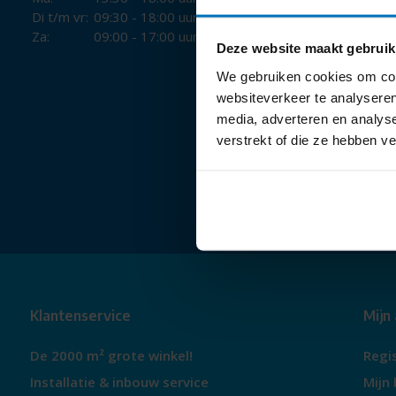
Di t/m vr:
09:30 - 18:00 uur
Za:
09:00 - 17:00 uur
Deze website maakt gebruik
We gebruiken cookies om cont
websiteverkeer te analyseren
media, adverteren en analys
verstrekt of die ze hebben v
Klantenservice
Mijn
De 2000 m² grote winkel!
Regi
Installatie & inbouw service
Mijn 