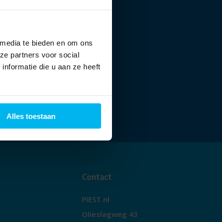
 media te bieden en om ons
ze partners voor social
nformatie die u aan ze heeft
Alles toestaan
Contact
PIEST.nl
Olieslagweg 43