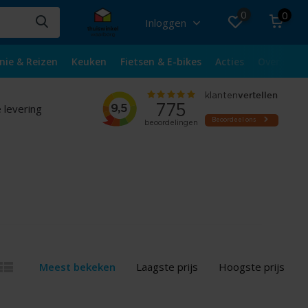
0
0
Inloggen
nie & Reizen
Keuken
Fietsen & E-bikes
Acties
Over ons
 levering
Meest bekeken
Laagste prijs
Hoogste prijs