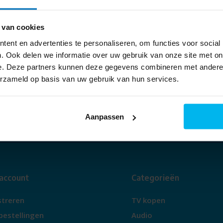
053 - 435 9112
Tel:
 van cookies
info@piest.nl
Mail:
ent en advertenties te personaliseren, om functies voor social
WhatsApp:
06 - 48956035
. Ook delen we informatie over uw gebruik van onze site met on
e. Deze partners kunnen deze gegevens combineren met andere i
Heeft u een vraag? Bel, mail of app
erzameld op basis van uw gebruik van hun services.
ons
Aanpassen
 account
Categorieën
streren
TV kopen
bestellingen
Audio