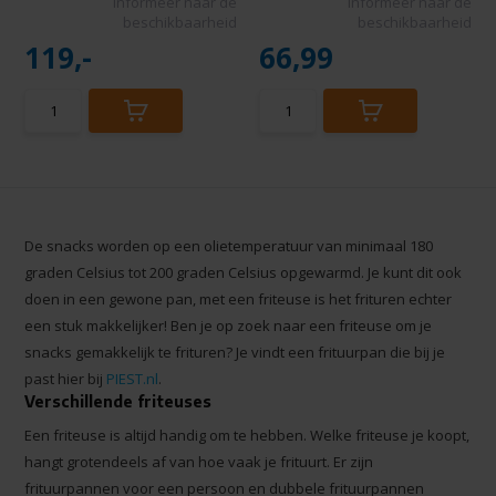
Informeer naar de
Informeer naar de
beschikbaarheid
beschikbaarheid
119,-
66,99
De snacks worden op een olietemperatuur van minimaal 180
graden Celsius tot 200 graden Celsius opgewarmd. Je kunt dit ook
doen in een gewone pan, met een friteuse is het frituren echter
een stuk makkelijker! Ben je op zoek naar een friteuse om je
snacks gemakkelijk te frituren? Je vindt een frituurpan die bij je
past hier bij
PIEST.nl
.
Verschillende friteuses
Een friteuse is altijd handig om te hebben. Welke friteuse je koopt,
hangt grotendeels af van hoe vaak je frituurt. Er zijn
frituurpannen voor een persoon en dubbele frituurpannen