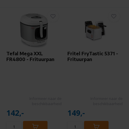
Tefal Mega XXL
Fritel FryTastic 5371 -
FR4800 - Frituurpan
Frituurpan
Informeer naar de
Informeer naar de
beschikbaarheid
beschikbaarheid
142,-
149,-