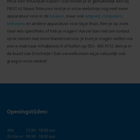
Wil je een frituurpan kopen? Dan bestel je er gemakkelijk een bij
PIEST.nl. Naast friteuses vind je in onze webshop nog veel meer
apparatuur voor in de
keuken
, maar ook
witgoed
,
computers
,
televisies
en andere apparatuur voor bij je thuis. Ben je op zoek
naar iets specifieks of heb je vragen? Aarzel dan niet om contact
op te nemen met onze klantenservice. Je kunt je vragen stellen via
een e-mail naar
info@piest.nl
of bellen op 053 - 435 9112. Ben je in
de buurt van Enschede? Dan verwelkomen wij je natuurlijk ook
graag in onze winkel!
Openingstijden:
Ma:
13:30 - 18:00 uur
Di t/m vr:
09:30 - 18:00 uur