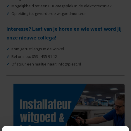
✓
Mogelijkheid tot een BBL-stageplek in de elektrotechniek
✓
Opleiding tot gevorderde witgoedmonteur
Interesse? Laat van je horen en wie weet word jij
onze nieuwe collega!
✓
Kom gerust langs in de winkel
✓
Bel ons op: 053 - 435 91 12
✓
Of stuur een mailtje naar:
info@piest.nl