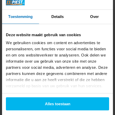
Toestemming
Details
Over
Deze website maakt gebruik van cookies
We gebruiken cookies om content en advertenties te
personaliseren, om functies voor social media te bieden
en om ons websiteverkeer te analyseren. Ook delen we
Keukenmonteur | Elektromonteur |
informatie over uw gebruik van onze site met onze
Servicemonteur | Servicemanager m/v
partners voor social media, adverteren en analyse. Deze
partners kunnen deze gegevens combineren met andere
informatie die u aan ze heeft verstrekt of die ze hebben
verzameld op basis van uw gebruik van hun services.
Wat zoeken wij?
Een enthousiaste collega die ons bezorg- en installatieteam wil
Alles toestaan
versterken. Heb je technisch inzicht, ben je klantgericht en hou je
van afwisselend werk? Dan is dit de uitdaging voor jou!