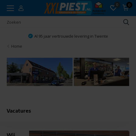
0
0
 levering in Twente
Vakkundig adv
Home
Vacatures
Wij