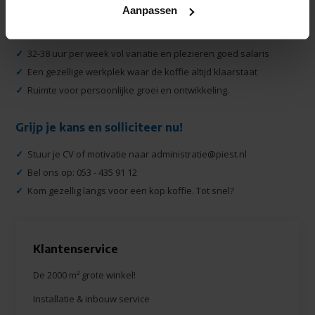
Aanpassen
Wat bieden wij?
✓
32-38 uur per week vol variatie en plezieren goed salaris
✓
Een gezellige werkplek waar de koffie altijd klaarstaat
✓
Ruimte voor persoonlijke groei en ontwikkeling.
Grijp je kans en solliciteer nu!
✓
Stuur je CV of motivatie naar
administratie@piest.nl
✓
Bel ons op: 053 - 435 91 12
✓
Kom gezellig langs voor een kop koffie. Tot snel?
Klantenservice
De 2000 m² grote winkel!
Installatie & inbouw service