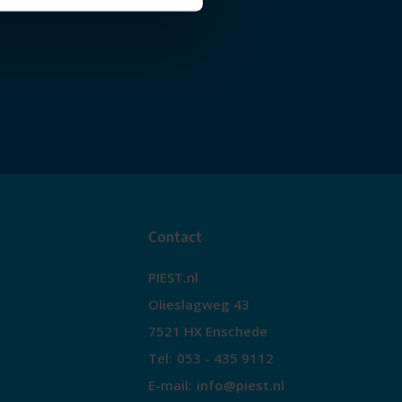
Contact
PIEST.nl
Olieslagweg 43
7521 HX Enschede
Tel:
053 - 435 9112
E-mail:
info@piest.nl