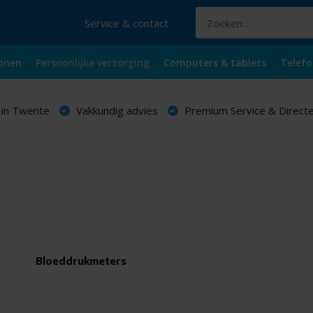
Service & contact
onen
Persoonlijke verzorging
Computers & tablets
Telefo
 in Twente
Vakkundig advies
Premium Service & Directe
Bloeddrukmeters