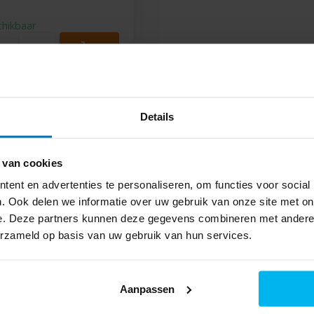
chikbaar
Details
 van cookies
ent en advertenties te personaliseren, om functies voor social
Kom voor persoonlijk
. Ook delen we informatie over uw gebruik van onze site met on
advies naar onze winkel!
e. Deze partners kunnen deze gegevens combineren met andere i
erzameld op basis van uw gebruik van hun services.
De koffie staat klaar!
053 - 435 9112
Tel:
Aanpassen
info@piest.nl
Mail: