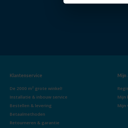
Klantenservice
Mijn
De 2000 m² grote winkel!
Regi
Installatie & inbouw service
Mijn 
Bestellen & levering
Mijn 
Betaalmethoden
Retourneren & garantie