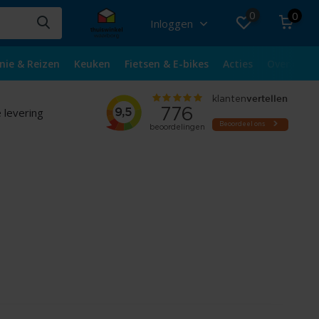
0
0
Inloggen
nie & Reizen
Keuken
Fietsen & E-bikes
Acties
Over ons
 levering