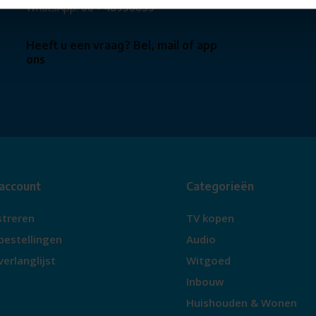
WhatsApp:
06 - 48956035
Heeft u een vraag? Bel, mail of app
ons
 account
Categorieën
streren
TV kopen
bestellingen
Audio
verlanglijst
Witgoed
Inbouw
Huishouden & Wonen