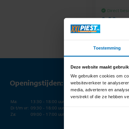
Direct bes
9,99
Toestemming
Deze website maakt gebruik
We gebruiken cookies om cont
Openingstijden:
websiteverkeer te analyseren
media, adverteren en analys
verstrekt of die ze hebben v
Ma:
13:30 - 18:00 uur
Di t/m vr:
09:30 - 18:00 uur
Za:
09:00 - 17:00 uur