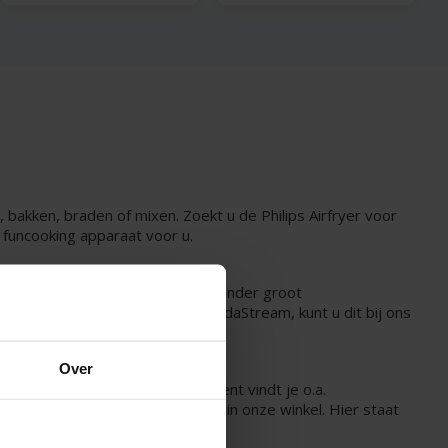
bakken, braden of mixen. Zoekt u de Philips Airfryer voor
 funcooking apparaat voor u.
w keuken volledig in te richten. Onder groot
ti-ijzer, broodbakmachine of SodaStream, kunt u dit bij ons
Over
koffie of thee. In ons assortiment vindt je o.a.
 smaak? Kom dan eens proeven in onze winkel. Hier staat