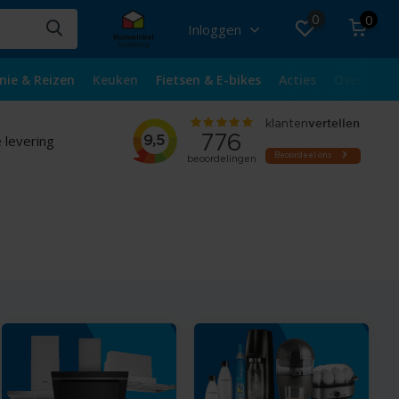
0
0
Inloggen
nie & Reizen
Keuken
Fietsen & E-bikes
Acties
Over ons
 levering