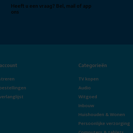
Heeft u een vraag? Bel, mail of app
ons
 account
Categorieën
streren
TV kopen
bestellingen
Audio
verlanglijst
Witgoed
Inbouw
Huishouden & Wonen
Persoonlijke verzorging
Computers & tablets