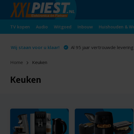
TV kopen
Audio
Witgoed
Inbouw
Huishouden & W
Wij staan voor u klaar!
Al 95 jaar vertrouwde levering
Home
Keuken
Keuken