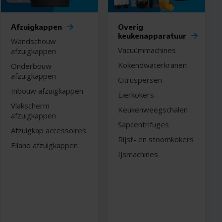
Afzuigkappen
Overig
keukenapparatuur
Wandschouw
Vacuümmachines
afzuigkappen
Kokendwaterkranen
Onderbouw
afzuigkappen
Citruspersen
Inbouw afzuigkappen
Eierkokers
Vlakscherm
Keukenweegschalen
afzuigkappen
Sapcentrifuges
Afzuigkap accessoires
Rijst- en stoomkokers
Eiland afzuigkappen
IJsmachines