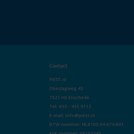
Contact
PIEST.nl
Olieslagweg 43
7521 HX Enschede
Tel:
053 - 435 9112
E-mail:
info@piest.nl
BTW-nummer: NL8105.04.674.B01
KvK-nummer: 08102245