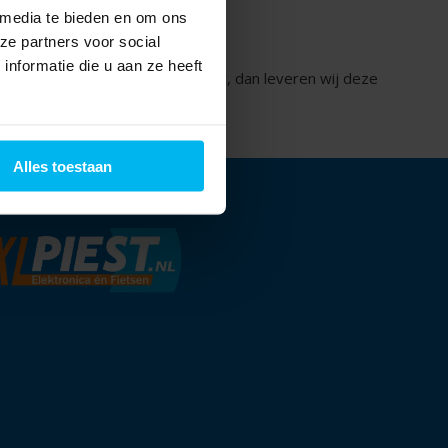
 media te bieden en om ons
ze partners voor social
nformatie die u aan ze heeft
te apparaat de deur uit. Zo niet, dan leveren wij deze
k de Piest premium service!
Alles toestaan