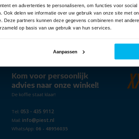
onghi
ent en advertenties te personaliseren, om functies voor social
heerlijkste espresso koffie!
. Ook delen we informatie over uw gebruik van onze site met on
e. Deze partners kunnen deze gegevens combineren met andere i
send advies. In de meeste gevallen loop je direct met het gewens
erzameld op basis van uw gebruik van hun services.
) binnen 1 tot 3 werkdagen bij je thuis af (in Twente). Dat is oo
Aanpassen
Kom voor persoonlijk
advies naar onze winkel!
De koffie staat klaar!
053 - 435 9112
Tel:
info@piest.nl
Mail:
WhatsApp:
06 - 48956035