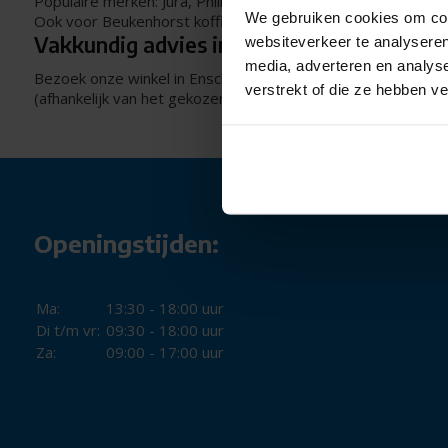
Populaire merken: Jura, Philips, Krups, Bosch, Siemens, deL
We gebruiken cookies om cont
Ook voor Beukenhorst koffie - 100% arabica bonen, voor de 
Vakkundig advies in onze winkel
websiteverkeer te analyseren
media, adverteren en analys
Bezoek onze winkel in Enschede voor een persoonlijk en pas
verstrekt of die ze hebben v
(afhankelijk van het gekozen apparaat en de actuele voorraad
Openingstijden:
Ma:
13:30 - 18:00 uur
Di t/m vr:
09:30 - 18:00 uur
Za:
09:00 - 17:00 uur