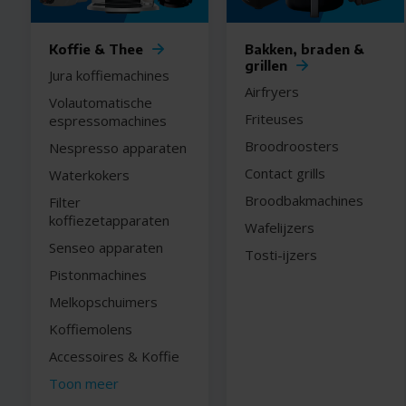
Koffie & Thee
Bakken, braden &
grillen
Jura koffiemachines
Airfryers
Volautomatische
Friteuses
espressomachines
Broodroosters
Nespresso apparaten
Contact grills
Waterkokers
Broodbakmachines
Filter
koffiezetapparaten
Wafelijzers
Senseo apparaten
Tosti-ijzers
Pistonmachines
Melkopschuimers
Koffiemolens
Accessoires & Koffie
Toon meer