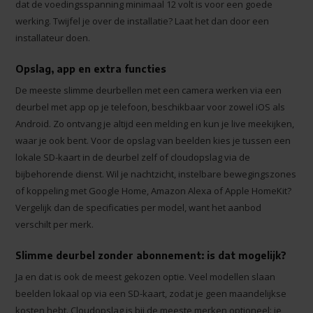
dat de voedingsspanning minimaal 12 volt is voor een goede
werking. Twijfel je over de installatie? Laat het dan door een
installateur doen.
Opslag, app en extra functies
De meeste slimme deurbellen met een camera werken via een
deurbel met app op je telefoon, beschikbaar voor zowel iOS als
Android. Zo ontvang je altijd een melding en kun je live meekijken,
waar je ook bent. Voor de opslag van beelden kies je tussen een
lokale SD-kaart in de deurbel zelf of cloudopslag via de
bijbehorende dienst. Wil je nachtzicht, instelbare bewegingszones
of koppeling met Google Home, Amazon Alexa of Apple HomeKit?
Vergelijk dan de specificaties per model, want het aanbod
verschilt per merk.
Slimme deurbel zonder abonnement: is dat mogelijk?
Ja en dat is ook de meest gekozen optie. Veel modellen slaan
beelden lokaal op via een SD-kaart, zodat je geen maandelijkse
kosten hebt. Cloudopslag is bij de meeste merken optioneel: je