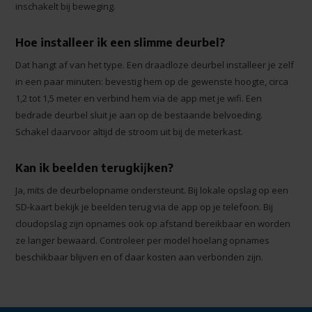
inschakelt bij beweging.
Hoe installeer ik een slimme deurbel?
Dat hangt af van het type. Een draadloze deurbel installeer je zelf
in een paar minuten: bevestig hem op de gewenste hoogte, circa
1,2 tot 1,5 meter en verbind hem via de app met je wifi. Een
bedrade deurbel sluit je aan op de bestaande belvoeding.
Schakel daarvoor altijd de stroom uit bij de meterkast.
Kan ik beelden terugkijken?
Ja, mits de deurbelopname ondersteunt. Bij lokale opslag op een
SD-kaart bekijk je beelden terug via de app op je telefoon. Bij
cloudopslag zijn opnames ook op afstand bereikbaar en worden
ze langer bewaard. Controleer per model hoelang opnames
beschikbaar blijven en of daar kosten aan verbonden zijn.