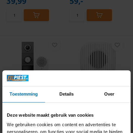
39,99
59,-
TP-Link Tapo D235 -
Eufy Doorbell Chime 2
Deurbel
Toestemming
Details
Over
Deze website maakt gebruik van cookies
We gebruiken cookies om content en advertenties te
Direct beschikbaar
Direct beschikbaar
personaliseren, om functies voor social media te bieden