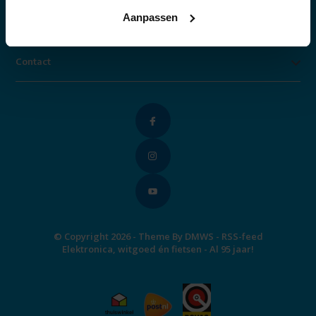
Aanpassen
Categorieën
Contact
© Copyright 2026 - Theme By
DMWS
-
RSS-feed
Elektronica, witgoed én fietsen - Al 95 jaar!