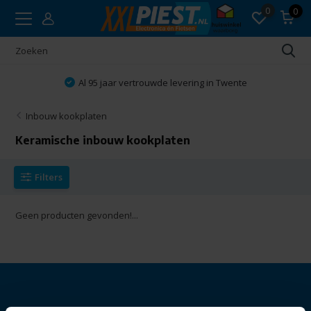
0
0
Al 95 jaar vertrouwde levering in Twente
Inbouw kookplaten
Keramische inbouw kookplaten
Filters
Geen producten gevonden!...