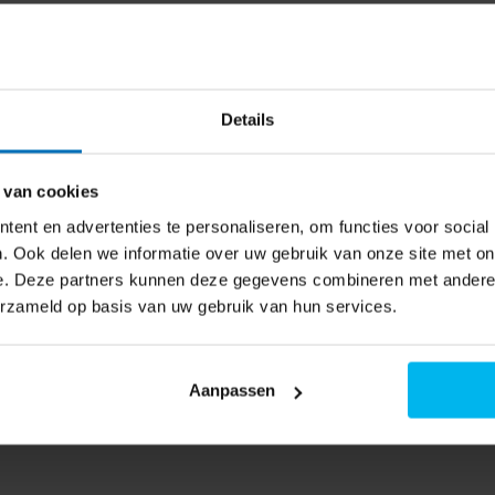
 hoeveelheid vocht die de lucht
lucht bij een bepaalde
WS-05 - Hygrometer
 is de relatieve vochtigheid
naar de beschikbaarheid
Details
eemt, begint deze te
 van cookies
vrij binnenshuis. Alle mensen,
ent en advertenties te personaliseren, om functies voor social
reren. Daarnaast dragen ook
. Ook delen we informatie over uw gebruik van onze site met on
sen, dweilen een rol. Een
e. Deze partners kunnen deze gegevens combineren met andere i
erzameld op basis van uw gebruik van hun services.
middeld zo'n 10 liter waterdamp
tes de woning binnenkomen.
Aanpassen
 in vochtige ruimtes. Ook voor
id belangrijk. Om tot een
 diverse ruimtes. Afhankelijk
 waarden binnen de 40 tot 60%