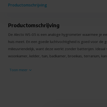
Productomschrijving
Productomschrijving
De Alecto WS-05 is een analoge hygrometer waarmee je een
huis meet. En een goede luchtvochtigheid is goed voor de 
milieuvriendelijk, want deze werkt zonder batterijen. Ideaal
woonkamer, kelder, tuin, badkamer, broeikas, terrarium, kant
Wat is een hygrometer? Zoals een thermometer de tempera
Toon meer
een hygrometer de relatieve luchtvochtigheidsgraad. Dit ku
ruimte binnenshuis afzonderlijk meten. Zo kun je er achter k
er sprake is van teveel of te weinig vocht. Een hygrometer 
luchtvochtigheid aan in een percentage. Een waarde tussen 
Wat is relatieve luctvochtigheidsgraad? De relatieve vocht