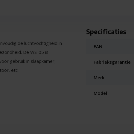
Specificaties
voudig de luchtvochtigheid in
EAN
gezondheid. De WS-05 is
 voor gebruik in slaapkamer,
Fabrieksgarantie
oor, etc.
Merk
tuur aangeeft, meet je met
n je voor iedere gewenste
Model
omen of, en zo ja, in welke mate,
geeft de relatieve
40 en 60 procent is goed.
igheid geeft de verhouding weer