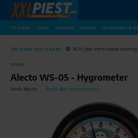
TV kopen
Audio
Witgoed
Inbouw
Huishouden & W
Wij staan voor u klaar!
Al 95 jaar vertrouwde levering
Home
Alecto WS-05 - Hygrometer
Merk:
Alecto
Bekijk alles Weerstations