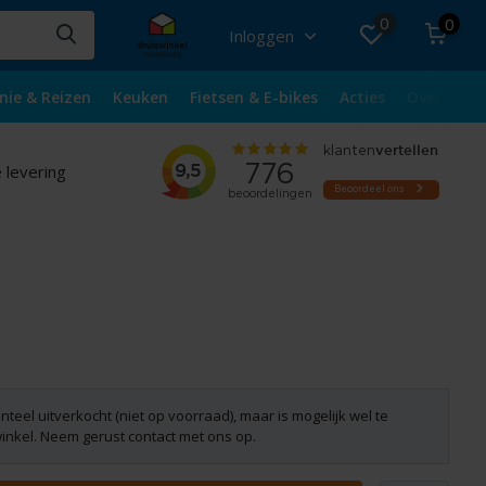
0
0
Inloggen
nie & Reizen
Keuken
Fietsen & E-bikes
Acties
Over ons
 levering
nteel uitverkocht (niet op voorraad), maar is mogelijk wel te
winkel. Neem gerust contact met ons op.