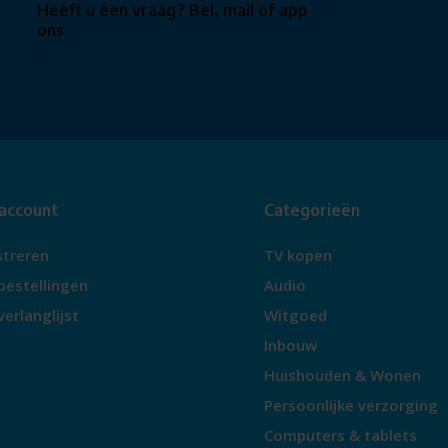
Heeft u een vraag? Bel, mail of app
ons
 account
Categorieën
streren
TV kopen
bestellingen
Audio
verlanglijst
Witgoed
Inbouw
Huishouden & Wonen
Persoonlijke verzorging
Computers & tablets