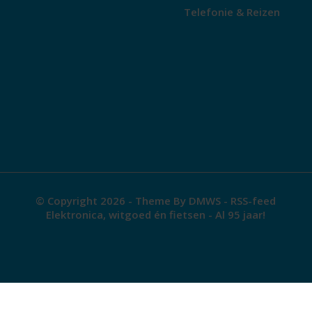
Telefonie & Reizen
© Copyright 2026 - Theme By
DMWS
-
RSS-feed
Elektronica, witgoed én fietsen - Al 95 jaar!