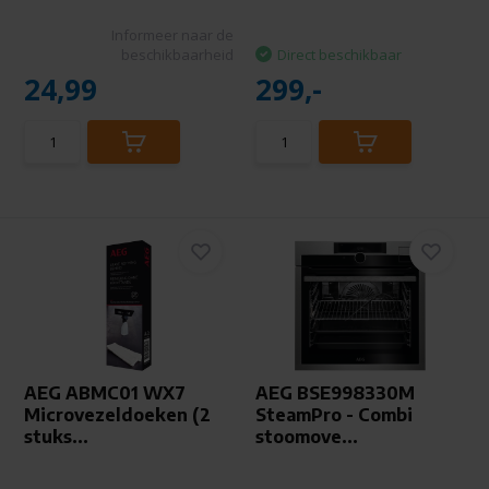
Informeer naar de
beschikbaarheid
Direct beschikbaar
24,99
299,-
AEG ABMC01 WX7
AEG BSE998330M
Microvezeldoeken (2
SteamPro - Combi
stuks...
stoomove...