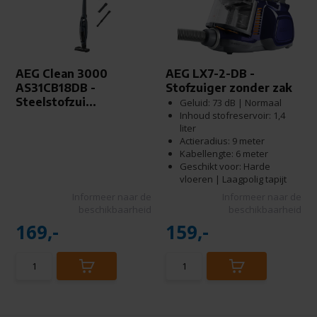
AEG Clean 3000
AEG LX7-2-DB -
AS31CB18DB -
Stofzuiger zonder zak
Steelstofzui...
Geluid: 73 dB | Normaal
Inhoud stofreservoir: 1,4
liter
Actieradius: 9 meter
Kabellengte: 6 meter
Geschikt voor: Harde
vloeren | Laagpolig tapijt
Informeer naar de
Informeer naar de
beschikbaarheid
beschikbaarheid
169,-
159,-