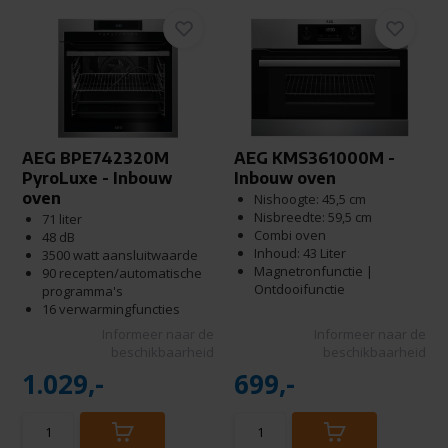
AEG BPE742320M
AEG KMS361000M -
PyroLuxe - Inbouw
Inbouw oven
oven
Nishoogte: 45,5 cm
Nisbreedte: 59,5 cm
71 liter
Combi oven
48 dB
Inhoud: 43 Liter
3500 watt aansluitwaarde
Magnetronfunctie |
90 recepten/automatische
Ontdooifunctie
programma's
16 verwarmingfuncties
Informeer naar de
Informeer naar de
beschikbaarheid
beschikbaarheid
1.029,-
699,-