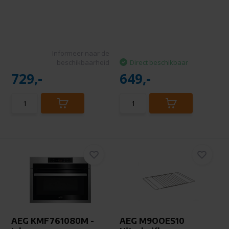
Informeer naar de
beschikbaarheid
Direct beschikbaar
729,-
649,-
AEG KMF761080M -
AEG M9OOES10