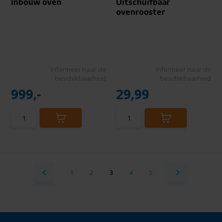
Inbouw oven
Uitschuifbaar
ovenrooster
Informeer naar de
Informeer naar de
beschikbaarheid
beschikbaarheid
999,-
29,99
1
2
3
4
5