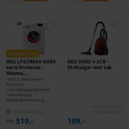
Summer SALE!
AEG LF628600 6000
AEG VX82-1-2CR -
serie ProSense -
Stofzuiger met zak
Wasma...
• 8 KG | 1600 toeren •
ProSense
• Anti-allergieprogramma
• Nauwkeurige
beladingsherkenning
Informeer naar de
Direct beschikbaar
beschikbaarheid
519,-
189,-
579,-