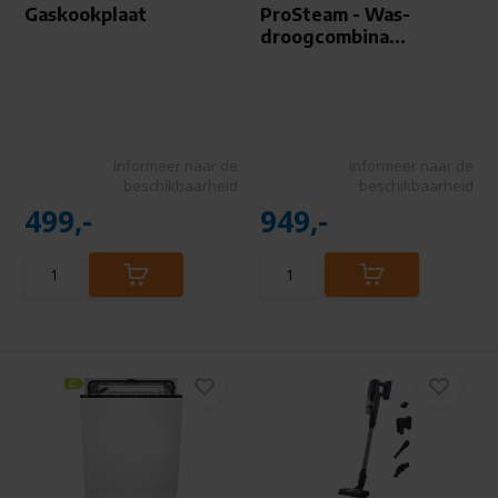
Gaskookplaat
ProSteam - Was-
droogcombina...
Informeer naar de
Informeer naar de
beschikbaarheid
beschikbaarheid
499,-
949,-