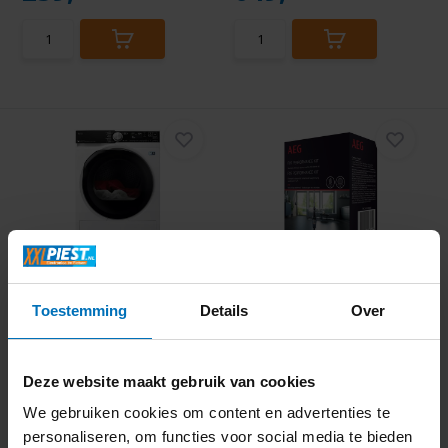
AEG TR979M8CS 9000
AEG ASPK9 FX9
Serie AbsoluteCare Pl...
Performance Kit
Toestemming
Details
Over
Deze website maakt gebruik van cookies
We gebruiken cookies om content en advertenties te
Informeer naar de
personaliseren, om functies voor social media te bieden
beschikbaarheid
Direct beschikbaar