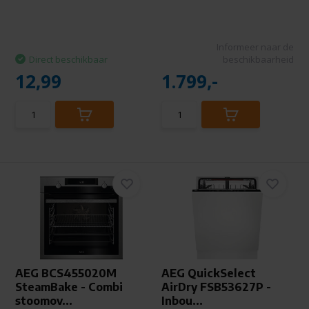
Informeer naar de
Direct beschikbaar
beschikbaarheid
12,99
1.799,-
AEG BCS455020M
AEG QuickSelect
SteamBake - Combi
AirDry FSB53627P -
stoomov...
Inbou...