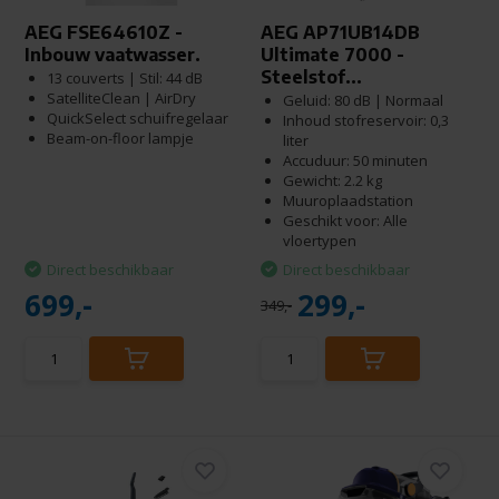
AEG FSE64610Z -
AEG AP71UB14DB
Inbouw vaatwasser.
Ultimate 7000 -
Steelstof...
13 couverts | Stil: 44 dB
SatelliteClean | AirDry
Geluid: 80 dB | Normaal
QuickSelect schuifregelaar
Inhoud stofreservoir: 0,3
Beam-on-floor lampje
liter
Accuduur: 50 minuten
Gewicht: 2.2 kg
Muuroplaadstation
Geschikt voor: Alle
vloertypen
Direct beschikbaar
Direct beschikbaar
699,-
299,-
349,-