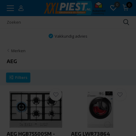
0
0
Vakkundig advies
Merken
AEG
Filters
AEG HGB75500SM -
AEG LWR73864