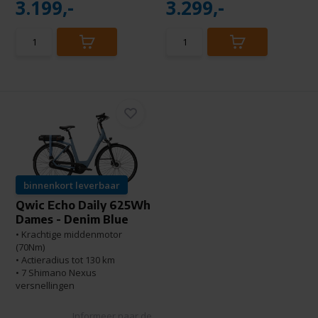
3.199,-
3.299,-
binnenkort leverbaar
Qwic Echo Daily 625Wh
Dames - Denim Blue
• Krachtige middenmotor
(70Nm)
• Actieradius tot 130 km
• 7 Shimano Nexus
versnellingen
Informeer naar de