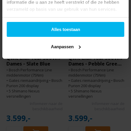
informatie die u aan ze heeft verstrekt of die ze hebben
verzameld op basis van uw gebruik van hun services.
Alles toestaan
Aanpassen
binnenkort leverbaar
binnenkort leverbaar
Qwic Elan Tour 500Wh
Qwic Elan Tour 500Wh
Dames - Slate Blue
Dames - Pebble Gree...
• Bosch Performance Line
• Bosch Performance Line
middenmotor (75Nm)
middenmotor (75Nm)
• Gates riemaandrijving • Bosch
• Gates riemaandrijving • Bosch
Purion 200 display
Purion 200 display
• 5 Shimano Nexus
• 5 Shimano Nexus
versnellingen
versnellingen
Informeer naar de
Informeer naar de
beschikbaarheid
beschikbaarheid
3.599,-
3.599,-