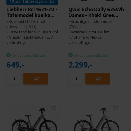
10 jaar fabrieksgarantie
Liebherr Rci 1621-20 -
Qwic Echo Daily 625Wh
Tafelmodel koelka...
Dames - Khaki Gree...
• Koelkast (109 ltr) met
• Krachtige middenmotor
vriesvakje (19 ltr)
(70Nm)
• EasyFresh lade • SuperCool
• Actieradius tot 130 km
• Glazen legplateaus • LED
• 7 Shimano Nexus
verlichting
versnellingen
Direct beschikbaar
Direct beschikbaar
649,-
2.299,-