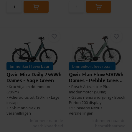
binnenkort leverbaar
binnenkort leverbaar
Qwic Mira Daily 756Wh
Qwic Elan Flow 500Wh
Dames - Sage Green
Dames - Pebble Gree...
• Krachtige middenmotor
• Bosch Active Line Plus
(70Nm)
middenmotor (50Nm)
• Actieradius tot 130 km • Lage
• Gates riemaandrijving • Bosch
instap
Purion 200 display
• 7 Shimano Nexus
• 5 Shimano Nexus
versnellingen
versnellingen
Informeer naar de
Informeer naar de
beschikbaarheid
beschikbaarheid