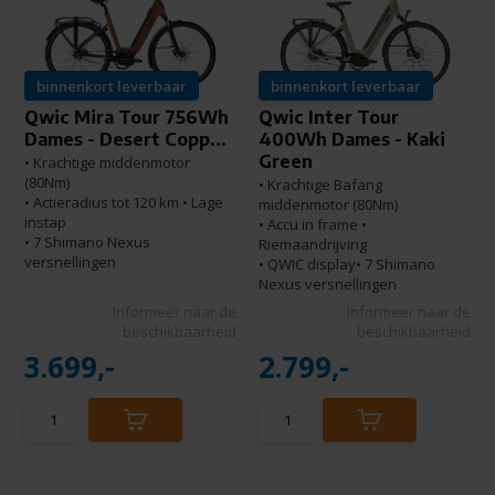
binnenkort leverbaar
binnenkort leverbaar
Qwic Mira Tour 756Wh
Qwic Inter Tour
Dames - Desert Copp...
400Wh Dames - Kaki
Green
• Krachtige middenmotor
(80Nm)
• Krachtige Bafang
• Actieradius tot 120 km • Lage
middenmotor (80Nm)
instap
• Accu in frame •
• 7 Shimano Nexus
Riemaandrijving
versnellingen
• QWIC display• 7 Shimano
Nexus versnellingen
Informeer naar de
Informeer naar de
beschikbaarheid
beschikbaarheid
3.699,-
2.799,-