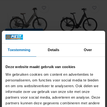
binnenkort leverbaar
Qwic Elan Daily 500Wh
Qwic Mira Daily 756Wh
Dames - Asphalt Bl...
Dames - Jet Black
• Bosch Active Line Plus
• Krachtige middenmotor
Toestemming
Details
Over
middenmotor (50Nm)
(70Nm)
• Geïntegreerde accu • Bosch
• Actieradius tot 130 km • Lage
Purion 200 display
instap
• 5 Shimano Nexus
• 7 Shimano Nexus
Deze website maakt gebruik van cookies
versnellingen
versnellingen
We gebruiken cookies om content en advertenties te
Informeer naar de
personaliseren, om functies voor social media te bieden
beschikbaarheid
Direct beschikbaar
2.999,-
3.199,-
en om ons websiteverkeer te analyseren. Ook delen we
informatie over uw gebruik van onze site met onze
partners voor social media, adverteren en analyse. Deze
partners kunnen deze gegevens combineren met andere