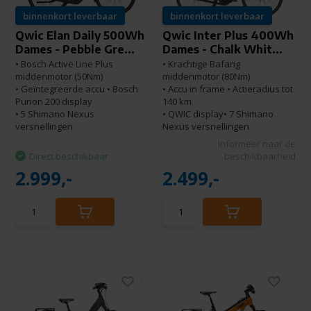
binnenkort leverbaar
binnenkort leverbaar
Qwic Elan Daily 500Wh
Qwic Inter Plus 400Wh
Dames - Pebble Gre...
Dames - Chalk Whit...
• Bosch Active Line Plus
• Krachtige Bafang
middenmotor (50Nm)
middenmotor (80Nm)
• Geïntegreerde accu • Bosch
• Accu in frame • Actieradius tot
Purion 200 display
140 km
• 5 Shimano Nexus
• QWIC display• 7 Shimano
versnellingen
Nexus versnellingen
Informeer naar de
Direct beschikbaar
beschikbaarheid
2.999,-
2.499,-