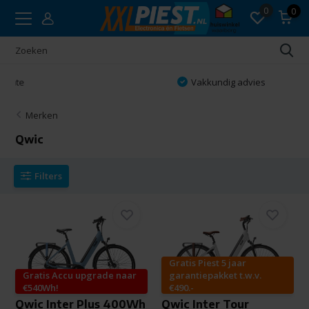
0
0
Vakkundig advies
Merken
Qwic
Filters
Gratis Piest 5 jaar
Gratis Accu upgrade naar
garantiepakket t.w.v.
€540Wh!
€490.-
Qwic Inter Plus 400Wh
Qwic Inter Tour