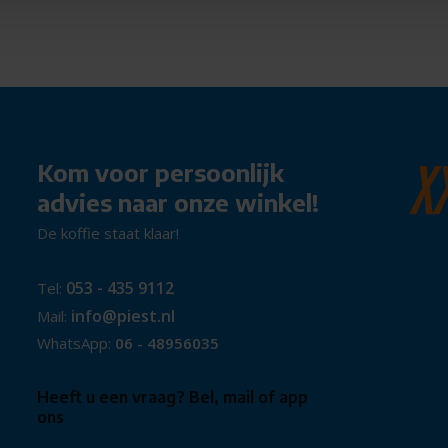
Kom voor persoonlijk
advies naar onze winkel!
De koffie staat klaar!
053 - 435 9112
Tel:
info@piest.nl
Mail:
WhatsApp:
06 - 48956035
Heeft u een vraag? Bel, mail of app
ons