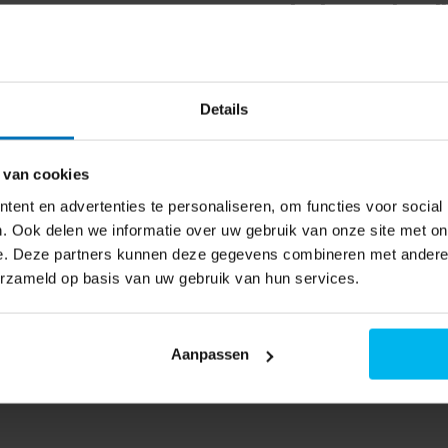
t UKS130-4-FE-010E - Onderbouw koel
e glazen legplateaus, een
 naar de beschikbaarheid
el gemakkelijk kunt organiseren
gt ervoor dat je koelkast altijd
Details
 aan onderhoud.
 van cookies
-010E perfect in elke
ent en advertenties te personaliseren, om functies voor social
erking voegt een vleugje
. Ook delen we informatie over uw gebruik van onze site met on
dere LED-verlichting het
e. Deze partners kunnen deze gegevens combineren met andere i
erzameld op basis van uw gebruik van hun services.
e keuze voor wie op zoek is naar
Aanpassen
ruimte voor al je verse en
te ontwerp biedt dit apparaat
ekoelde keuken.