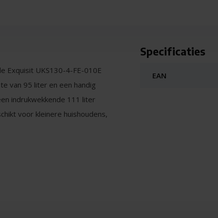
Specificaties
 de Exquisit UKS130-4-FE-010E
EAN
te van 95 liter en een handig
een indrukwekkende 111 liter
chikt voor kleinere huishoudens,
0-4-FE-010E energiezuinig met
de voordelen van een goed
hoge energiekosten.