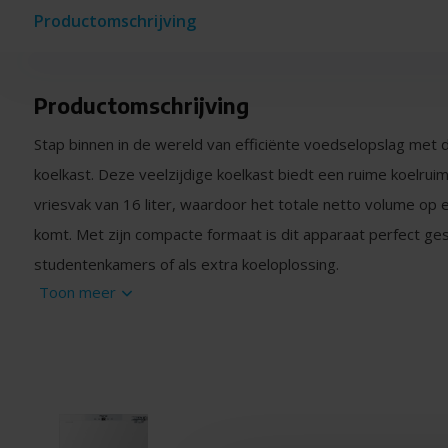
Productomschrijving
Productomschrijving
Stap binnen in de wereld van efficiënte voedselopslag met
koelkast. Deze veelzijdige koelkast biedt een ruime koelruim
vriesvak van 16 liter, waardoor het totale netto volume op 
komt. Met zijn compacte formaat is dit apparaat perfect ges
studentenkamers of als extra koeloplossing.
Toon meer
Energie-efficiëntie
Ondanks zijn krachtige prestaties blijft de Exquisit UKS13
een energielabel F. Dit betekent dat je kunt genieten van 
gekoelde koelkast zonder je zorgen te hoeven maken over 
Praktisch ontwerp