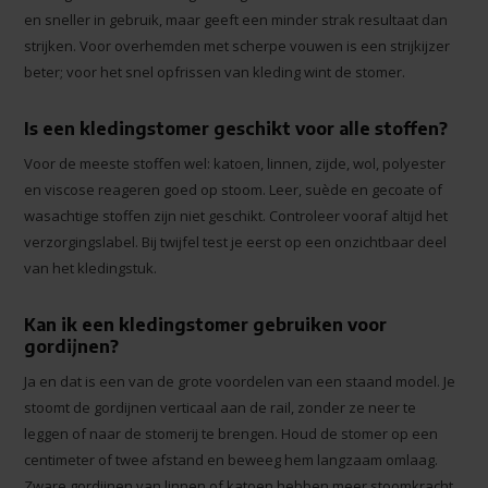
en sneller in gebruik, maar geeft een minder strak resultaat dan
strijken. Voor overhemden met scherpe vouwen is een strijkijzer
beter; voor het snel opfrissen van kleding wint de stomer.
Is een kledingstomer geschikt voor alle stoffen?
Voor de meeste stoffen wel: katoen, linnen, zijde, wol, polyester
en viscose reageren goed op stoom. Leer, suède en gecoate of
wasachtige stoffen zijn niet geschikt. Controleer vooraf altijd het
verzorgingslabel. Bij twijfel test je eerst op een onzichtbaar deel
van het kledingstuk.
Kan ik een kledingstomer gebruiken voor
gordijnen?
Ja en dat is een van de grote voordelen van een staand model. Je
stoomt de gordijnen verticaal aan de rail, zonder ze neer te
leggen of naar de stomerij te brengen. Houd de stomer op een
centimeter of twee afstand en beweeg hem langzaam omlaag.
Zware gordijnen van linnen of katoen hebben meer stoomkracht