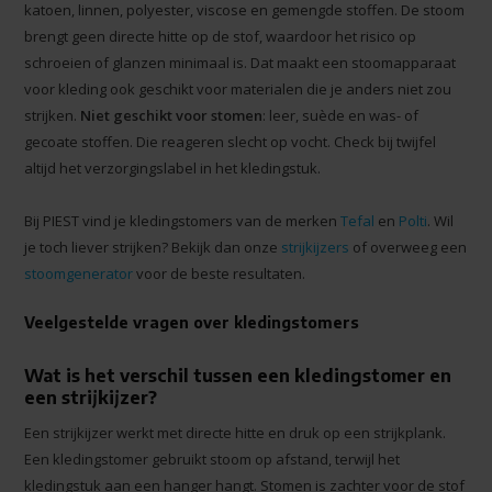
katoen, linnen, polyester, viscose en gemengde stoffen. De stoom
brengt geen directe hitte op de stof, waardoor het risico op
schroeien of glanzen minimaal is. Dat maakt een stoomapparaat
voor kleding ook geschikt voor materialen die je anders niet zou
strijken.
Niet geschikt voor stomen
: leer, suède en was- of
gecoate stoffen. Die reageren slecht op vocht. Check bij twijfel
altijd het verzorgingslabel in het kledingstuk.
Bij PIEST vind je kledingstomers van de merken
Tefal
en
Polti
. Wil
je toch liever strijken? Bekijk dan onze
strijkijzers
of overweeg een
stoomgenerator
voor de beste resultaten.
Veelgestelde vragen over kledingstomers
Wat is het verschil tussen een kledingstomer en
een strijkijzer?
Een strijkijzer werkt met directe hitte en druk op een strijkplank.
Een kledingstomer gebruikt stoom op afstand, terwijl het
kledingstuk aan een hanger hangt. Stomen is zachter voor de stof