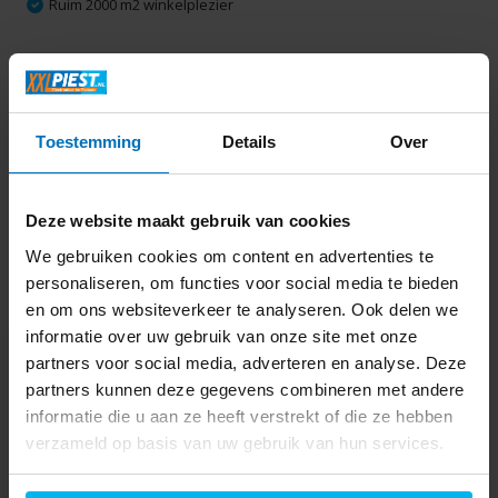
Ruim 2000 m2 winkelplezier
Productomschrijving
Toestemming
Details
Over
Specificaties
Delen
Deze website maakt gebruik van cookies
We gebruiken cookies om content en advertenties te
personaliseren, om functies voor social media te bieden
Laatst bekeken
en om ons websiteverkeer te analyseren. Ook delen we
informatie over uw gebruik van onze site met onze
partners voor social media, adverteren en analyse. Deze
partners kunnen deze gegevens combineren met andere
informatie die u aan ze heeft verstrekt of die ze hebben
verzameld op basis van uw gebruik van hun services.
Inventum KK1420 -
Vrijstaande koelkast
379,-