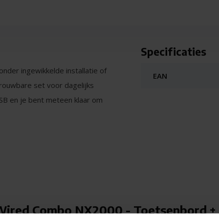
Specificaties
der ingewikkelde installatie of
EAN
rouwbare set voor dagelijks
a USB en je bent meteen klaar om
uwde indeling, inclusief numeriek
readsheets of e-mails. De
 typen.
ired Combo NX2000 - Toetsenbord +
als je verwacht. De stille klik