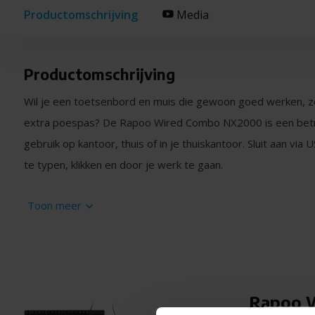
Productomschrijving
Media
Productomschrijving
Wil je een toetsenbord en muis die gewoon goed werken, zon
extra poespas? De
Rapoo Wired Combo NX2000
is een bet
gebruik op kantoor, thuis of in je thuiskantoor. Sluit aan vi
te typen, klikken en door je werk te gaan.
Comfortabel typen, elke dag opnieuw
Toon meer
Het full-size toetsenbord heeft stille toetsen en een vertro
gedeelte. Zo werk je comfortabel aan lange documenten, sp
toetsen reageren soepel en voelen prettig aan, ook na uren
Stille, nauwkeurige muis
Rapoo W
De bijgeleverde muis ligt goed in de hand en werkt precies zo