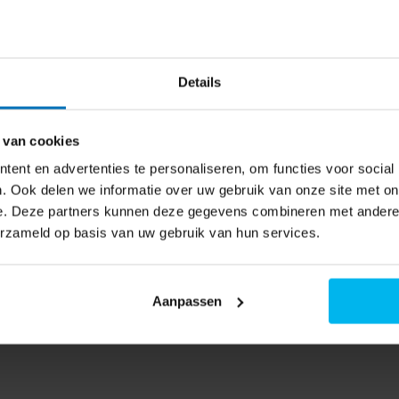
anderen niet wilt storen. Dankzij
schikbaar
erm.
Details
e. Je sluit ze aan en kunt meteen
 van cookies
e zit niet vast aan één
ent en advertenties te personaliseren, om functies voor social
. Ook delen we informatie over uw gebruik van onze site met on
e. Deze partners kunnen deze gegevens combineren met andere i
erzameld op basis van uw gebruik van hun services.
e set voelt stevig aan en is
bruik.
Aanpassen
rtabel werken aan cijfers en