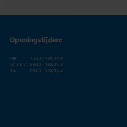
USB-aansluiting zonder installatie: direct klaar voor
Compatibel met Windows, macOS en Linux: flexibel 
Degelijke bouwkwaliteit: gemaakt voor dagelijks ge
Standaard formaat: past op elk bureau en werkt pret
Openingstijden:
De Rapoo Wired Combo NX2000 is ideaal als je een betaalb
die gewoon doet wat hij moet doen. Aansluiten, gebruiken, k
Ma:
13:30 - 18:00 uur
Di t/m vr:
09:30 - 18:00 uur
Za:
09:00 - 17:00 uur