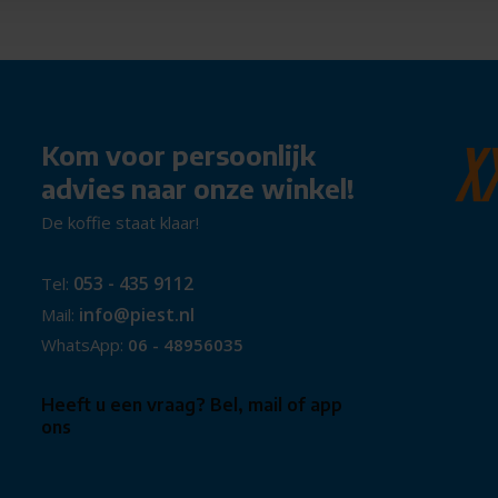
 gebruik
inzetbaar
bruik
tig bij langdurig gebruik
Kom voor persoonlijk
are en betrouwbare set zoekt
advies naar onze winkel!
laar.
De koffie staat klaar!
053 - 435 9112
Tel:
info@piest.nl
Mail:
WhatsApp:
06 - 48956035
Heeft u een vraag? Bel, mail of app
ons