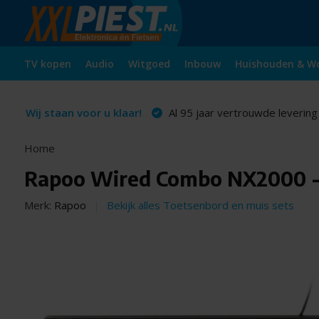
TV kopen
Audio
Witgoed
Inbouw
Huishouden & W
Wij staan voor u klaar!
Al 95 jaar vertrouwde levering
Home
Rapoo Wired Combo NX2000 - 
Merk:
Rapoo
Bekijk alles Toetsenbord en muis sets