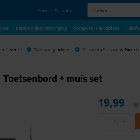
Service & contact
onen
Persoonlijke verzorging
Computers & tablets
Telefo
 in Twente
Vakkundig advies
Premium Service & Directe
Toetsenbord + muis set
19,99
-
+