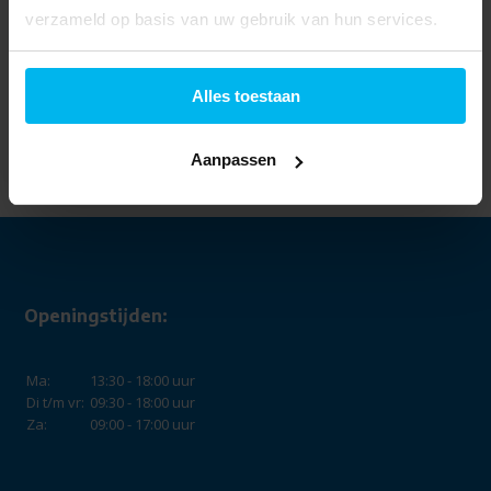
verzameld op basis van uw gebruik van hun services.
Alles toestaan
Acer Vero V227Q B -
Monitor
99,-
Aanpassen
Openingstijden:
Ma:
13:30 - 18:00 uur
Di t/m vr:
09:30 - 18:00 uur
Za:
09:00 - 17:00 uur