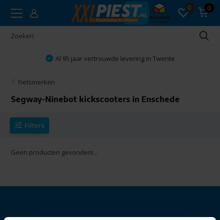
0
0
Al 95 jaar vertrouwde levering in Twente
Fietsmerken
Segway-Ninebot kickscooters in Enschede
Filters
Geen producten gevonden!...