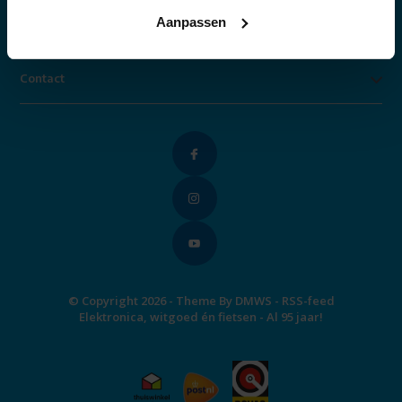
Aanpassen
Categorieën
Contact
© Copyright 2026 - Theme By
DMWS
-
RSS-feed
Elektronica, witgoed én fietsen - Al 95 jaar!