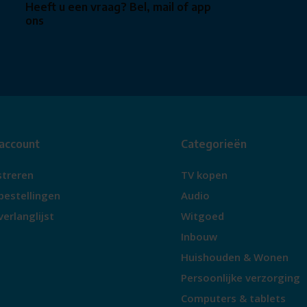
Heeft u een vraag? Bel, mail of app
ons
 account
Categorieën
streren
TV kopen
bestellingen
Audio
verlanglijst
Witgoed
Inbouw
Huishouden & Wonen
Persoonlijke verzorging
Computers & tablets