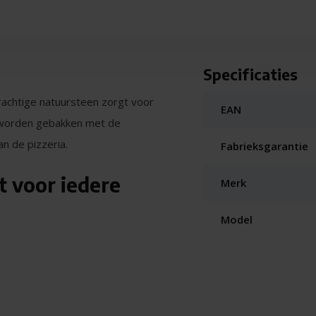
Specificaties
achtige natuursteen zorgt voor
EAN
s worden gebakken met de
n de pizzeria.
Fabrieksgarantie
t voor iedere
Merk
Model
de knie. Gebruik de
plaats de pizza van de steen
er en dien hem op.