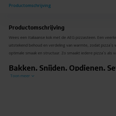
Productomschrijving
Productomschrijving
Wees een Italiaanse kok met de AEG pizzasteen. Een veerkr
uitstekend behoud en verdeling van warmte, zodat pizza´
optimale smaak en structuur. Zo smaakt iedere pizza´s als va
Bakken. Snijden. Opdienen. Se
Toon meer
stap
Met de pizzaset van AEG heeft u gourmetkunsten zo onder 
veerkrachtige natuursteen om ongeëvenaard te bakken. Ver
met de houten spatel. Snij hem met de roestvrijstalen snijd