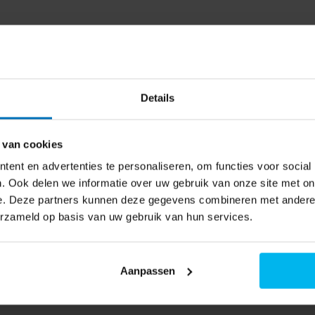
uitstekende
ZPS1 3-delige Pizzasteenset
 naar de beschikbaarheid
Details
nstante temperatuur waardoor
okant bakken van pizza's. Zo
 van cookies
ar afgestemd. Afmeting: 38 x 33
ent en advertenties te personaliseren, om functies voor social
. Ook delen we informatie over uw gebruik van onze site met on
e. Deze partners kunnen deze gegevens combineren met andere i
erzameld op basis van uw gebruik van hun services.
Aanpassen