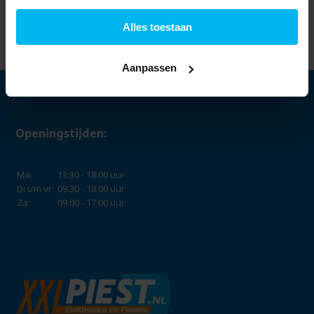
SatellitClean -
vrijstaande
Alles toestaan
vaatwasser.
599,-
Aanpassen
Openingstijden:
Ma:
13:30 - 18:00 uur
Di t/m vr:
09:30 - 18:00 uur
Za:
09:00 - 17:00 uur