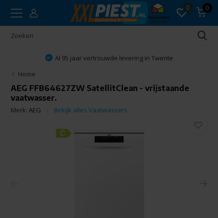
0
0
ertrouwde levering in Twente
Vakku
Home
AEG FFB64627ZW SatellitClean - vrijstaande
vaatwasser.
Merk:
AEG
Bekijk alles Vaatwassers