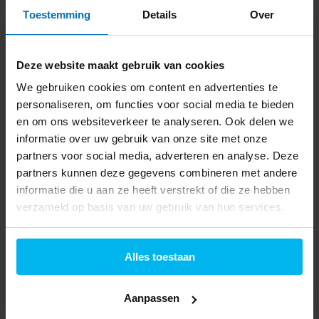
e-bike die goed aansluit op jouw leven. Waar de een dagelijks
Toestemming
Details
Over
naar werk fietst, maakt de ander graag lange toertochten, dat
begrijpen we. Maar gelukkig vind je bij ons altijd de juiste fiets!
Deze website maakt gebruik van cookies
We gebruiken cookies om content en advertenties te
Als fietsenwinkel is Piest geautoriseerd premium dealer van vele
personaliseren, om functies voor social media te bieden
topmerken e-bikes
.
en om ons websiteverkeer te analyseren. Ook delen we
Nieuwe 2025 modellen van topmerken
informatie over uw gebruik van onze site met onze
Dit jaar zijn er weer prachtige nieuwe modellen e-bikes
partners voor social media, adverteren en analyse. Deze
uitgebracht die je zeker gezien én uitgeprobeerd moet hebben.
partners kunnen deze gegevens combineren met andere
Hieronder lichten we een aantal populaire merken en hun nieuwe
informatie die u aan ze heeft verstrekt of die ze hebben
modellen e-bikes van 2025 uit:
verzameld op basis van uw gebruik van hun services.
Gazelle
Gazelle komt in 2025 met een vernieuwde serie Grenoble en
Alles toestaan
Ultimate modellen. De fietsen zijn uitgerust met de nieuwste
Bosch motoren en extra geïntegreerde verlichting. Ook is het
Aanpassen
comfort nóg verder verbeterd door een geoptimaliseerde vering