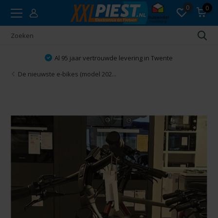
0
0
ertrouwde levering in Twente
Vakku
De nieuwste e-bikes (model 202...