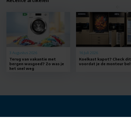
Recente artikelen
3 Augustus 2026
16 Juli 2026
Terug van vakantie met
Koelkast kapot? Check di
bergen wasgoed? Zo was je
voordat je de monteur bel
het snel weg
Openingstijden: