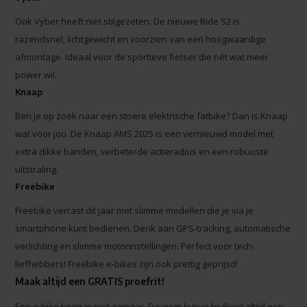
Ook Vyber heeft niet stilgezeten. De nieuwe Ride S2 is
razendsnel, lichtgewicht en voorzien van een hoogwaardige
afmontage. Ideaal voor de sportieve fietser die nét wat meer
power wil.
Knaap
Ben je op zoek naar een stoere elektrische fatbike? Dan is Knaap
wat voor jou. De Knaap AMS 2025 is een vernieuwd model met
extra dikke banden, verbeterde actieradius en een robuuste
uitstraling.
Freebike
Freebike verrast dit jaar met slimme modellen die je via je
smartphone kunt bedienen. Denk aan GPS-tracking, automatische
verlichting en slimme motorinstellingen. Perfect voor tech-
liefhebbers! Freebike e-bikes zijn ook prettig geprijsd!
Maak altijd een GRATIS proefrit!
Een e-bike koop je niet zomaar. Daarom kun je bij Piest altijd een