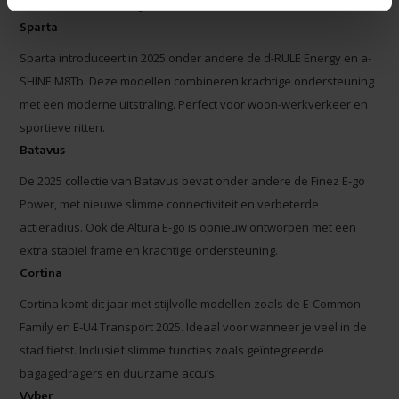
en intuïtieve bediening.
Sparta
Sparta introduceert in 2025 onder andere de d-RULE Energy en a-
SHINE M8Tb. Deze modellen combineren krachtige ondersteuning
met een moderne uitstraling. Perfect voor woon-werkverkeer en
sportieve ritten.
Batavus
De 2025 collectie van Batavus bevat onder andere de Finez E-go
Power, met nieuwe slimme connectiviteit en verbeterde
actieradius. Ook de Altura E-go is opnieuw ontworpen met een
extra stabiel frame en krachtige ondersteuning.
Cortina
Cortina komt dit jaar met stijlvolle modellen zoals de E-Common
Family en E-U4 Transport 2025. Ideaal voor wanneer je veel in de
stad fietst. Inclusief slimme functies zoals geïntegreerde
bagagedragers en duurzame accu’s.
Vyber