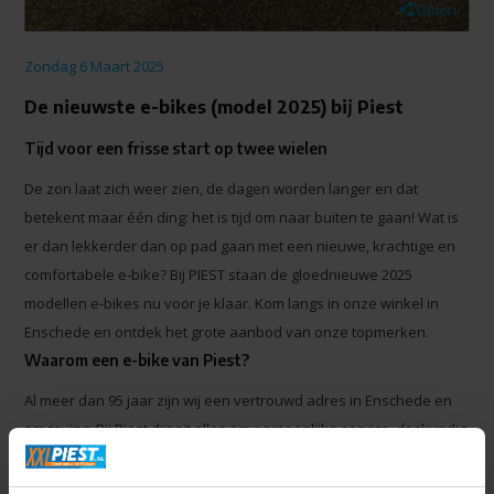
Delen
Zondag 6 Maart 2025
De nieuwste e-bikes (model 2025) bij Piest
Tijd voor een frisse start op twee wielen
De zon laat zich weer zien, de dagen worden langer en dat
betekent maar één ding: het is tijd om naar buiten te gaan! Wat is
er dan lekkerder dan op pad gaan met een nieuwe, krachtige en
comfortabele e-bike? Bij PIEST staan de gloednieuwe 2025
modellen e-bikes nu voor je klaar. Kom langs in onze winkel in
Enschede en ontdek het grote aanbod van onze topmerken.
Waarom een e-bike van Piest?
Al meer dan 95 jaar zijn wij een vertrouwd adres in Enschede en
omgeving. Bij Piest draait alles om persoonlijke service, deskundig
advies en een ruime keuze. Onze gespecialiseerde fietsexperts
staan voor je klaar om je te helpen bij het vinden van de perfecte