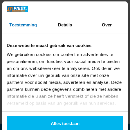
Gazelle Premium dealer (1)
inbouw kookplaat enschede (1)
inbouw oven enschede (1)
inbouw service enschede (1)
Toestemming
Details
Over
inbouw vaatwasser enschede (1)
inbouwspecialist enschede (1)
Deze website maakt gebruik van cookies
inbouwspecialist hengelo (1)
inbouwspecialist twente (1)
We gebruiken cookies om content en advertenties te
personaliseren, om functies voor social media te bieden
luchtbevochtiger enschede (1)
luchtreiniger enschede (1)
en om ons websiteverkeer te analyseren. Ook delen we
luchtreiniger hengelo (1)
Piest Gazelle dealer (1)
informatie over uw gebruik van onze site met onze
partners voor social media, adverteren en analyse. Deze
Piest Gazelle Premium dealer (1)
Qlima (1)
partners kunnen deze gegevens combineren met andere
schone lucht enschede (1)
informatie die u aan ze heeft verstrekt of die ze hebben
verzameld op basis van uw gebruik van hun services.
1
van
1
artikelen
Alles toestaan