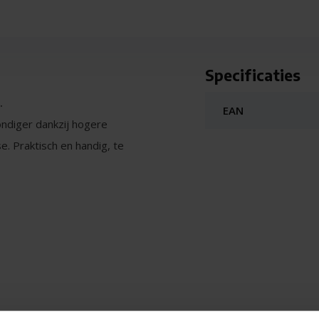
Specificaties
.
EAN
ondiger dankzij hogere
. Praktisch en handig, te
0 °C en hogere standen,
rd bij gebruik van Eco 50 °C,
e (Hygiëne label niveau 1). Met
hogere hygiëneniveaus worden
irussen, waaronder 'omhulde' en
MS4HUW18E EXCLUSIV - Vrijstaande