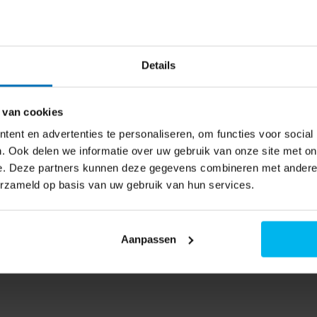
ef 70 °C en Machine Care-
ser.
schikbaar
er flexibiliteit in de boven-
Details
twasser in. Dankzij de
 van cookies
 andere vaat perfect. En
ent en advertenties te personaliseren, om functies voor social
sprankelend schoon.
. Ook delen we informatie over uw gebruik van onze site met on
e. Deze partners kunnen deze gegevens combineren met andere i
rstelbaar in 3 verschillende
erzameld op basis van uw gebruik van hun services.
an de bovenste korf eenvoudig
Aanpassen
hoogte verplaatsen wanneer hij
heden en dus maximale
 30 minuten tot een