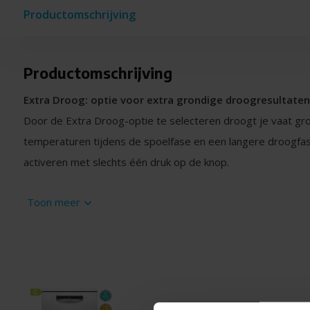
Productomschrijving
Productomschrijving
Extra Droog: optie voor extra grondige droogresultaten
Door de Extra Droog-optie te selecteren droogt je vaat gr
temperaturen tijdens de spoelfase en een langere droogfase
activeren met slechts één druk op de knop.
Het hygiëneniveau is getest en goedgekeurd voor Eco 5
Toon meer
inclusief Intensief 70 °C en Machine Care.
Virussen zoals corona en influenza worden effectief verwijde
getest door het Instituut voor Integrale Hygiëne en Virologi
programma's met hogere temperaturen kunnen aanzienlijk 
bereikt, omdat ze effectief zijn tegen meer veerkrachtige v
Bosch S