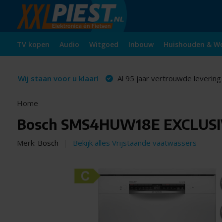
TV kopen
Audio
Witgoed
Inbouw
Huishouden & W
Wij staan voor u klaar!
Al 95 jaar vertrouwde levering
Home
Bosch SMS4HUW18E EXCLUSIV -
Merk:
Bosch
Bekijk alles Vrijstaande vaatwassers