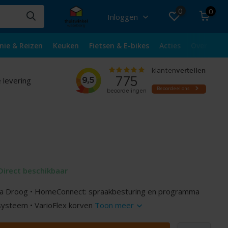
0
0
Inloggen
nie & Reizen
Keuken
Fietsen & E-bikes
Acties
Over ons
 levering
Direct beschikbaar
tra Droog • HomeConnect: spraakbesturing en programma
 systeem • VarioFlex korven
Toon meer