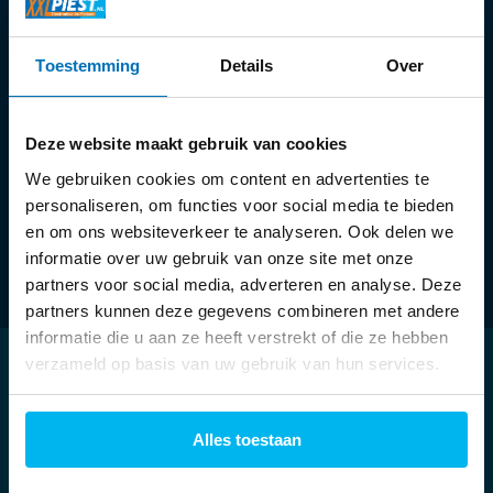
Ma:
13:30 - 18:00 uur
Toestemming
Details
Over
Di t/m vr:
09:30 - 18:00 uur
Za:
09:00 - 17:00 uur
Deze website maakt gebruik van cookies
We gebruiken cookies om content en advertenties te
personaliseren, om functies voor social media te bieden
en om ons websiteverkeer te analyseren. Ook delen we
informatie over uw gebruik van onze site met onze
partners voor social media, adverteren en analyse. Deze
partners kunnen deze gegevens combineren met andere
informatie die u aan ze heeft verstrekt of die ze hebben
verzameld op basis van uw gebruik van hun services.
Klantenservice
Mijn account
Alles toestaan