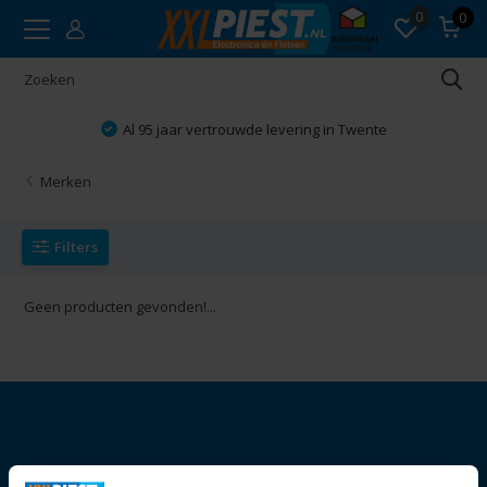
0
0
Al 95 jaar vertrouwde levering in Twente
Merken
Filters
Geen producten gevonden!...
Openingstijden: