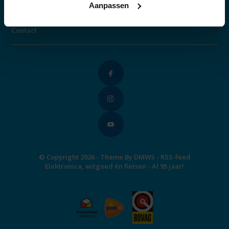
Categorieën
Aanpassen
Contact
© Copyright 2026 - Theme By
DMWS
-
RSS-feed
Elektronica, witgoed én fietsen - Al 95 jaar!