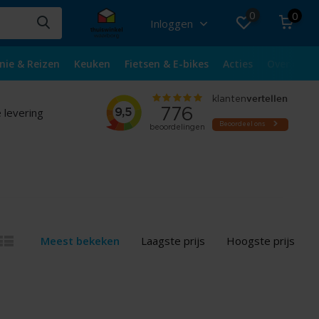
0
0
Inloggen
nie & Reizen
Keuken
Fietsen & E-bikes
Acties
Over ons
 levering
Meest bekeken
Laagste prijs
Hoogste prijs