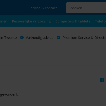
Service & contact
onen
Persoonlijke verzorging
Computers & tablets
Telefo
 in Twente
Vakkundig advies
Premium Service & Directe
gevonden!...