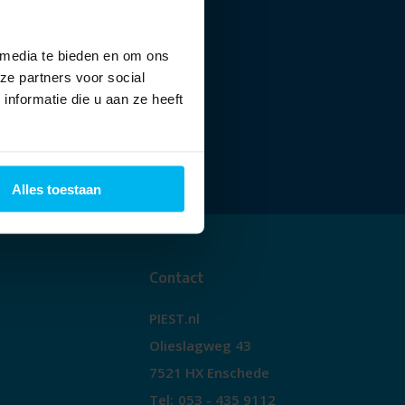
 media te bieden en om ons
ze partners voor social
nformatie die u aan ze heeft
Alles toestaan
Contact
PIEST.nl
Olieslagweg 43
7521 HX Enschede
Tel:
053 - 435 9112