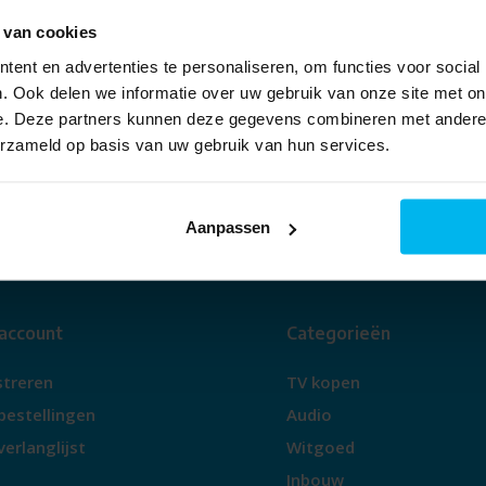
info@piest.nl
Mail:
 van cookies
WhatsApp:
06 - 48956035
ent en advertenties te personaliseren, om functies voor social
. Ook delen we informatie over uw gebruik van onze site met on
Heeft u een vraag? Bel, mail of app
e. Deze partners kunnen deze gegevens combineren met andere i
ons
erzameld op basis van uw gebruik van hun services.
Aanpassen
 account
Categorieën
streren
TV kopen
bestellingen
Audio
verlanglijst
Witgoed
Inbouw