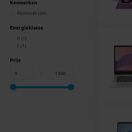
Kenmerken
Bluetooth
(36)
Energieklasse
D
(1)
E
(1)
Prijs
-