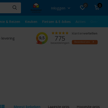
0
0
Inloggen
nie & Reizen
Keuken
Fietsen & E-bikes
Acties
Over ons
 levering
Meest bekeken
Laagste prijs
Hoogste prijs