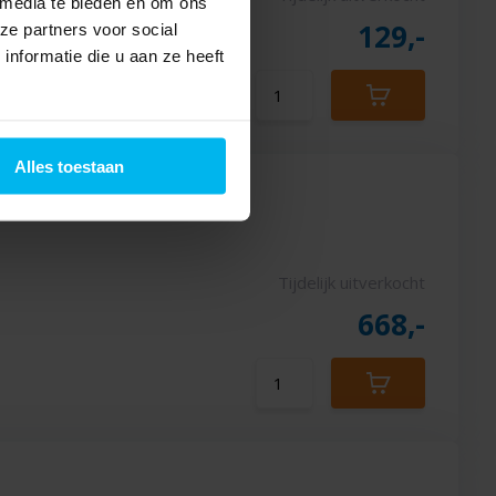
 media te bieden en om ons
129,-
ze partners voor social
nformatie die u aan ze heeft
Alles toestaan
Tijdelijk uitverkocht
668,-