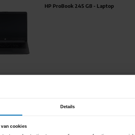
HP ProBook 245 G8 - Laptop
 jaar vertrouwde levering in Twente
Vakkundig advi
Details
HP LaserJet M209d - Laserprinter
 van cookies