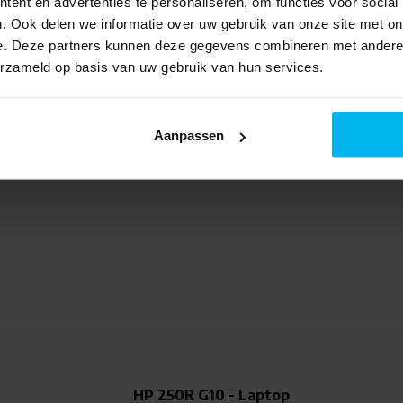
ent en advertenties te personaliseren, om functies voor social
. Ook delen we informatie over uw gebruik van onze site met on
e. Deze partners kunnen deze gegevens combineren met andere i
erzameld op basis van uw gebruik van hun services.
Aanpassen
HP 17-CP2075NW - Laptop
HP 250R G10 - Laptop