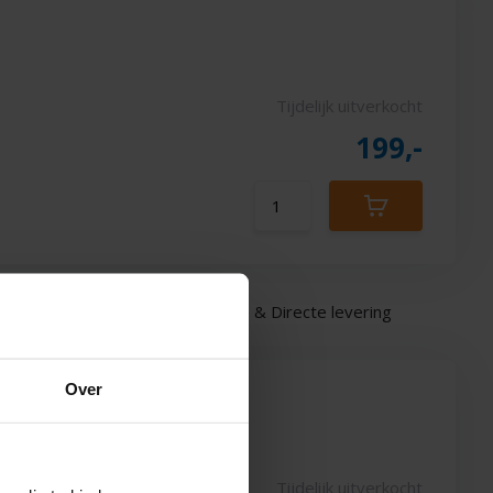
Tijdelijk uitverkocht
199,-
es
Premium Service & Directe levering
Over
Tijdelijk uitverkocht