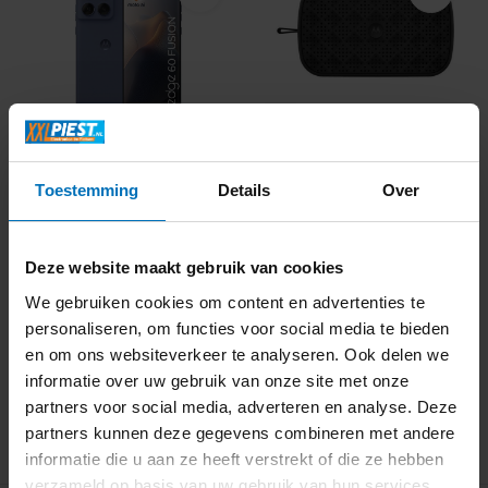
Motorola edge 60
Motorola SonicPlay 150
Fusion 256GB 5G
Bluetooth speaker...
Slipstr...
Toestemming
Details
Over
Deze website maakt gebruik van cookies
Informeer naar de
Informeer naar de
We gebruiken cookies om content en advertenties te
beschikbaarheid
beschikbaarheid
personaliseren, om functies voor social media te bieden
269,-
17,99
en om ons websiteverkeer te analyseren. Ook delen we
informatie over uw gebruik van onze site met onze
partners voor social media, adverteren en analyse. Deze
partners kunnen deze gegevens combineren met andere
informatie die u aan ze heeft verstrekt of die ze hebben
verzameld op basis van uw gebruik van hun services.