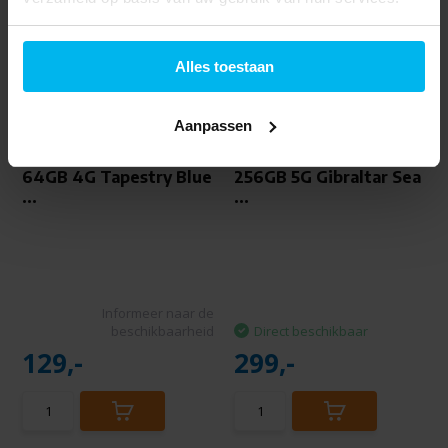
Alles toestaan
Aanpassen
Motorola Moto g06
Motorola edge 60
64GB 4G Tapestry Blue
256GB 5G Gibraltar Sea
...
...
Informeer naar de
beschikbaarheid
Direct beschikbaar
129,-
299,-