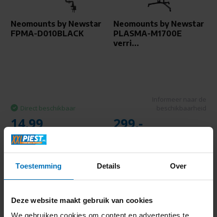
Neomounts by Newstar
Neomounts by Newstar
FPMA-D010BLACK
PLASMA-M1700E
verri...
Informeer naar de
Direct beschikbaar
beschikbaarheid
14,99
299,-
Toestemming
Details
Over
Deze website maakt gebruik van cookies
We gebruiken cookies om content en advertenties te