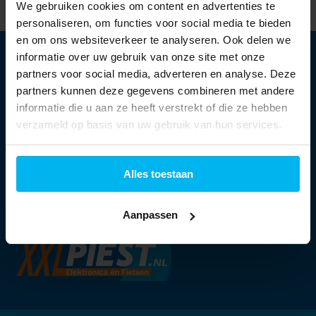
We gebruiken cookies om content en advertenties te
personaliseren, om functies voor social media te bieden
en om ons websiteverkeer te analyseren. Ook delen we
informatie over uw gebruik van onze site met onze
partners voor social media, adverteren en analyse. Deze
partners kunnen deze gegevens combineren met andere
Openingstijden:
informatie die u aan ze heeft verstrekt of die ze hebben
verzameld op basis van uw gebruik van hun services.
Ma:
13:30 - 18:00 uur
Di t/m vr:
09:30 - 18:00 uur
Za:
09:00 - 17:00 uur
Alles toestaan
Aanpassen