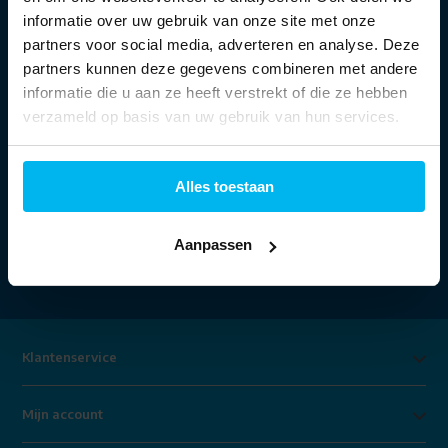
Openingstijden:
informatie over uw gebruik van onze site met onze
partners voor social media, adverteren en analyse. Deze
partners kunnen deze gegevens combineren met andere
Ma:
13:30 - 18:00 uur
informatie die u aan ze heeft verstrekt of die ze hebben
Di t/m vr:
09:30 - 18:00 uur
Za:
09:00 - 17:00 uur
verzameld op basis van uw gebruik van hun services.
Alles toestaan
Aanpassen
Klantenservice
Mijn account