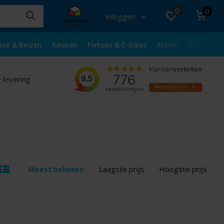
0
0
Inloggen
nie & Reizen
Keuken
Fietsen & E-bikes
Acties
Over ons
 levering
Meest bekeken
Laagste prijs
Hoogste prijs