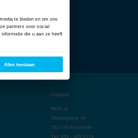
 media te bieden en om ons
ze partners voor social
nformatie die u aan ze heeft
Alles toestaan
Contact
PIEST.nl
Olieslagweg 43
7521 HX Enschede
Tel:
053 - 435 9112