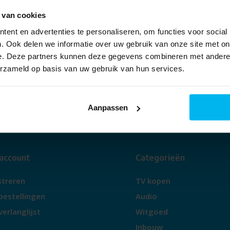
info@piest.nl
Mail:
 van cookies
WhatsApp:
06 - 48956035
ent en advertenties te personaliseren, om functies voor social
. Ook delen we informatie over uw gebruik van onze site met on
Heeft u een vraag? Bel, mail of app
e. Deze partners kunnen deze gegevens combineren met andere i
ons
erzameld op basis van uw gebruik van hun services.
Aanpassen
 account
Categorieën
streren
TV kopen
bestellingen
Audio
verlanglijst
Witgoed
Inbouw