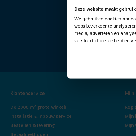
Deze website maakt gebruik
We gebruiken cookies om cont
websiteverkeer te analyseren
media, adverteren en analys
verstrekt of die ze hebben v
Klantenservice
Mijn
De 2000 m² grote winkel!
Regi
Installatie & inbouw service
Mijn 
Bestellen & levering
Mijn 
Betaalmethoden