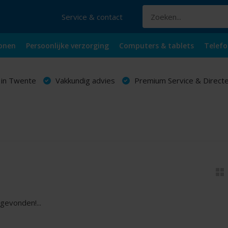
Service & contact
onen
Persoonlijke verzorging
Computers & tablets
Telefo
 in Twente
Vakkundig advies
Premium Service & Directe
gevonden!...