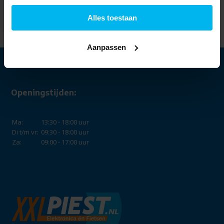
Inbouw vaatwasser.
499,-
399,-
Alles toestaan
Aanpassen
Openingstijden:
Ma:
13:30 - 18:00 uur
Di t/m vr:
09:30 - 18:00 uur
Za:
09:00 - 17:00 uur