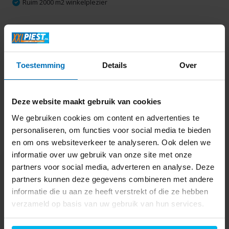
Ruim 2000 m2 winkelplezier
Productomschrijving
Toestemming
Details
Over
Specificaties
Delen
Deze website maakt gebruik van cookies
We gebruiken cookies om content en advertenties te
personaliseren, om functies voor social media te bieden
Laatst bekeken
en om ons websiteverkeer te analyseren. Ook delen we
informatie over uw gebruik van onze site met onze
partners voor social media, adverteren en analyse. Deze
partners kunnen deze gegevens combineren met andere
informatie die u aan ze heeft verstrekt of die ze hebben
verzameld op basis van uw gebruik van hun services.
Exquisit EBM4545-2BL
- Inbouw magnetron
499,-