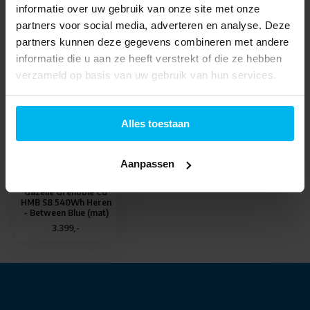
Specificaties
informatie over uw gebruik van onze site met onze
partners voor social media, adverteren en analyse. Deze
partners kunnen deze gegevens combineren met andere
Delen
informatie die u aan ze heeft verstrekt of die ze hebben
verzameld op basis van uw gebruik van hun services.
Laatst bekeken
Alles toestaan
Aanpassen
Gazelle Grenoble C8
HMB S8 540Wh Heren
- Between Blue (mat)
3.399,-