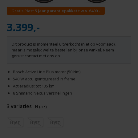
Gratis Piest 5 jaar garantiepakket t.w.v. €490.-
3.399,-
Dit product is momenteel uitverkocht (niet op voorraad),
maar is mogelijk wel te bestellen bij onze winkel. Neem
gerust contact met ons op.
Bosch Active Line Plus motor (50 Nm)
540 W accu geïntegreerd in frame
Actieradius: tot 135 km
8 Shimano Nexus versnellingen
3 variaties
H (57)
H (61)
H (53)
H (57)