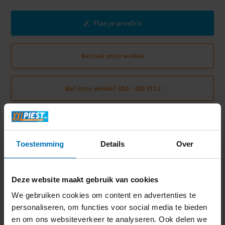
Plan je proefrit
Bezoek onze winkel
Bel onze winkel: 053 - 435 9112
Directe levering
Gratis verzending vanaf € 50,-
Toestemming
Details
Over
Volledige thuisinstallatie mogelijk in Twente
Ruim 2000 m2 winkelplezier
Deze website maakt gebruik van cookies
We gebruiken cookies om content en advertenties te
Productomschrijving
personaliseren, om functies voor social media te bieden
en om ons websiteverkeer te analyseren. Ook delen we