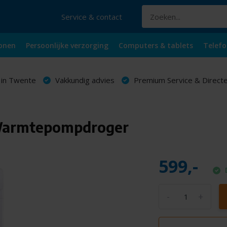
Service & contact
onen
Persoonlijke verzorging
Computers & tablets
Telefo
 in Twente
Vakkundig advies
Premium Service & Directe
Warmtepompdroger
599,-
-
+