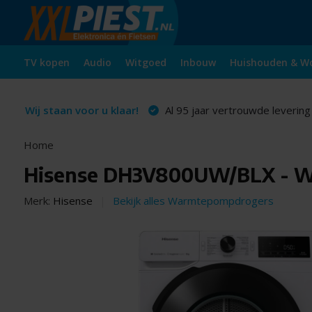
TV kopen
Audio
Witgoed
Inbouw
Huishouden & W
Wij staan voor u klaar!
Al 95 jaar vertrouwde levering
Home
Hisense DH3V800UW/BLX - 
Merk:
Hisense
Bekijk alles Warmtepompdrogers