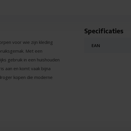
Specificaties
en voor wie zijn kleding
EAN
bruiksgemak. Met een
ijks gebruik in een huishouden
ris aan en komt vaak bijna
pdroger kopen die moderne
s dit een betrouwbare keuze.
lagere temperaturen. Dat is
energieklasse C biedt hij een
 technologie houdt de