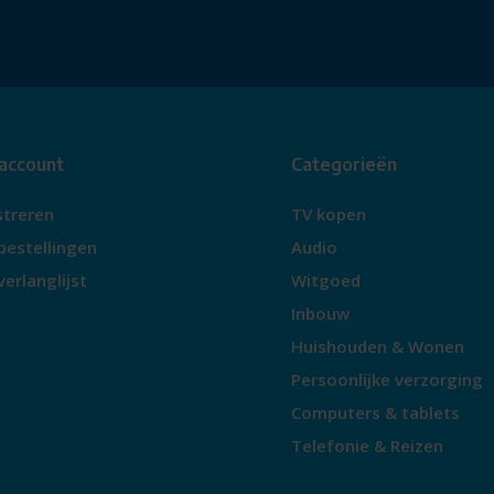
, comfort en slimme functies
 tijd en geniet elke dag van
 account
Categorieën
streren
TV kopen
bestellingen
Audio
verlanglijst
Witgoed
Inbouw
Huishouden & Wonen
Persoonlijke verzorging
Computers & tablets
Telefonie & Reizen