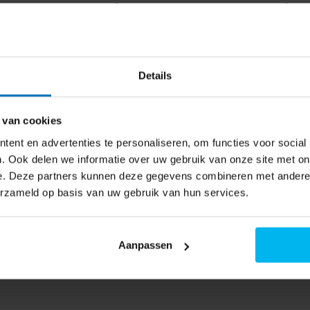
e DH3V800UW/BLX - Warmtepompdro
leding langer in vorm en
schikbaar
Details
0 minuten op, zonder warmte.
 geur kan gebruiken. Lichte
 van cookies
n. Vooral denim en delicate
ent en advertenties te personaliseren, om functies voor social
. Ook delen we informatie over uw gebruik van onze site met on
e. Deze partners kunnen deze gegevens combineren met andere i
erzameld op basis van uw gebruik van hun services.
geen probleem. De anti-
aien. Zo blijft je was in
 moeite bij het strijken.
Aanpassen
 schoon te maken met een doek of
ltaat. De droger beschikt over