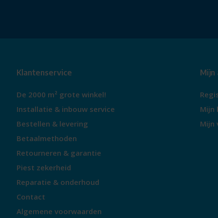
De Hisense DH3V800UW/BLX warmtepompdroger biedt zorg
in één apparaat. Je droogt je kleding met aandacht, bespaart
frisse, goed verzorgde was.
Klantenservice
Mijn
De 2000 m² grote winkel!
Regi
Installatie & inbouw service
Mijn 
Bestellen & levering
Mijn 
Betaalmethoden
Retourneren & garantie
Piest zekerheid
Reparatie & onderhoud
Contact
Algemene voorwaarden