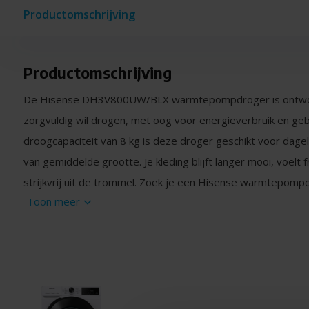
Productomschrijving
Productomschrijving
De Hisense DH3V800UW/BLX warmtepompdroger is ontworp
zorgvuldig wil drogen, met oog voor energieverbruik en ge
droogcapaciteit van 8 kg is deze droger geschikt voor dagel
van gemiddelde grootte. Je kleding blijft langer mooi, voelt f
strijkvrij uit de trommel. Zoek je een Hisense warmtepom
Toon meer
technologie combineert met zachte zorg voor je was, dan i
Zacht drogen op lage temperatuur
Dankzij de warmtepomptechnologie droogt deze droger op 
beter voor je kleding en helpt slijtage te verminderen. Met 
goede balans tussen prestaties en verbruik. De Breeze Dry