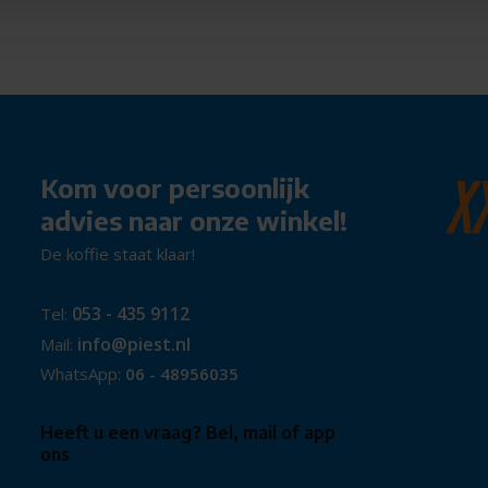
Elk programma is afgestemd op
roogd worden.
st aan de draairichting van de
en beddengoed, gelijkmatig.
Kom voor persoonlijk
 uit de trommel.
advies naar onze winkel!
De koffie staat klaar!
sgebruik
053 - 435 9112
Tel:
or je kleding
info@piest.nl
Mail:
ebruik
WhatsApp:
06 - 48956035
warmte
Heeft u een vraag? Bel, mail of app
op
ons
gresultaat