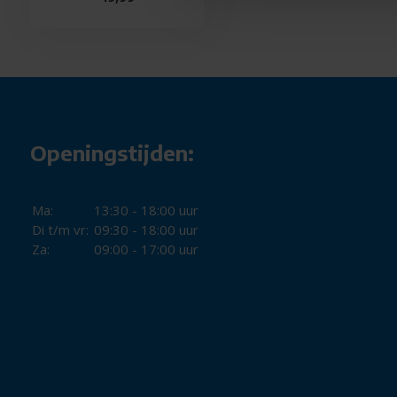
IPX4 waterbestendig: bestand tegen zweet en sp
In-ear pasvorm: goede afsluiting voor beter geluid
Duurzame materialen: bewuste keuze met stevige 
Wil je true wireless oordopjes kopen die goed geluid, com
dan zijn de House of Marley Zion True Wireless een betrou
Openingstijden:
Ma:
13:30 - 18:00 uur
Di t/m vr:
09:30 - 18:00 uur
Za:
09:00 - 17:00 uur