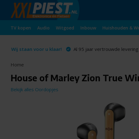
TV kopen
Audio
Witgoed
Inbouw
Huishouden & W
Wij staan voor u klaar!
Al 95 jaar vertrouwde levering
Home
House of Marley Zion True Wir
Bekijk alles Oordopjes