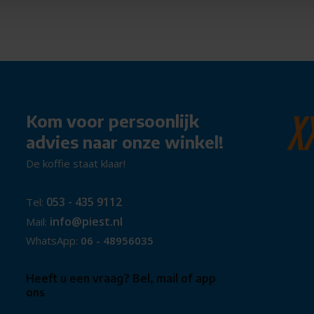
atwater
afwerking
fort en duurzaamheid combineren,
wbare keuze voor elke dag.
Kom voor persoonlijk
advies naar onze winkel!
De koffie staat klaar!
053 - 435 9112
Tel:
info@piest.nl
Mail:
WhatsApp:
06 - 48956035
Heeft u een vraag? Bel, mail of app
ons