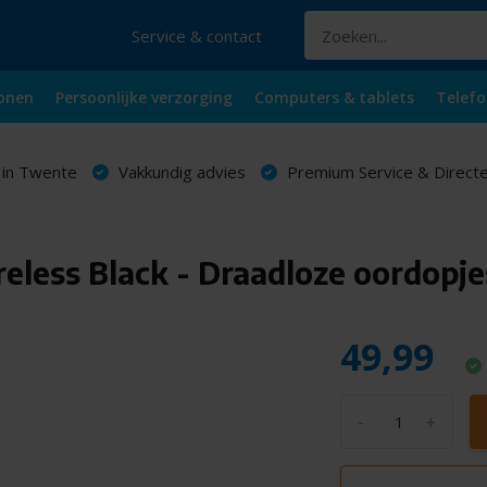
Service & contact
onen
Persoonlijke verzorging
Computers & tablets
Telefo
 in Twente
Vakkundig advies
Premium Service & Directe
eless Black - Draadloze oordopje
49,99
-
+