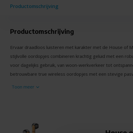
Productomschrijving
Productomschrijving
Ervaar draadloos luisteren met karakter met de House of M
stijlvolle oordopjes combineren krachtig geluid met een ro
voor dagelijks gebruik, van woon-werkverkeer tot ontspannen
betrouwbare true wireless oordopjes met een stevige pasv
is dit model een uitstekende keuze.
Toon meer
Krachtig geluid, helder in elk detail
De Zion True Wireless oordopjes leveren een vol en gebalan
diep, terwijl stemmen en details helder blijven. Perfect voor
Dankzij de goede afsluiting van de oordopjes ervaar je min
zodat je beter op je audio kunt focussen.
House o