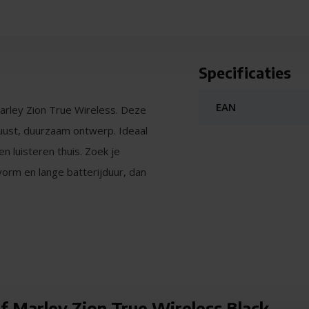
Specificaties
EAN
arley Zion True Wireless. Deze
buust, duurzaam ontwerp. Ideaal
 luisteren thuis. Zoek je
orm en lange batterijduur, dan
ceerd geluid. Lage tonen klinken
 muziek, podcasts en calls.
der storend omgevingsgeluid,
f Marley Zion True Wireless Black -