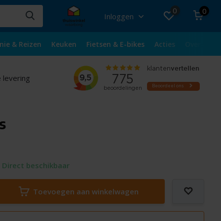
0
0
Inloggen
nie & Reizen
Keuken
Fietsen & E-bikes
Acties
Over ons
 levering
s
Direct beschikbaar
Toevoegen aan winkelwagen