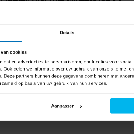
ze oordopjes
. De stevige pasvorm zorgt
schikbaar
ichte workouts.
iek of neem je oproepen aan. Zo
Details
 van cookies
s. Ook de Zion TWS is gemaakt
ent en advertenties te personaliseren, om functies voor social
rte kleur. Dit geeft de
. Ook delen we informatie over uw gebruik van onze site met on
e. Deze partners kunnen deze gegevens combineren met andere i
erzameld op basis van uw gebruik van hun services.
paciteit via de oplaadcase tot
Aanpassen
dcase
en