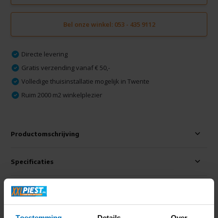
Bel onze winkel: 053 - 435 9112
Directe levering
Gratis verzending vanaf € 50,-
Volledige thuisinstallatie mogelijk in Twente
Ruim 2000 m2 winkelplezier
Productomschrijving
Specificaties
Delen
Toestemming
Details
Over