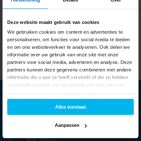
Laatst bekeken
Deze website maakt gebruik van cookies
We gebruiken cookies om content en advertenties te
personaliseren, om functies voor social media te bieden
en om ons websiteverkeer te analyseren. Ook delen we
HP 17-CN3135NW -
Laptop
informatie over uw gebruik van onze site met onze
698,-
partners voor social media, adverteren en analyse. Deze
partners kunnen deze gegevens combineren met andere
informatie die u aan ze heeft verstrekt of die ze hebben
verzameld op basis van uw gebruik van hun services.
Alles toestaan
Openingstijden:
Aanpassen
Ma:
13:30 - 18:00 uur
Di t/m vr:
09:30 - 18:00 uur
Za:
09:00 - 17:00 uur