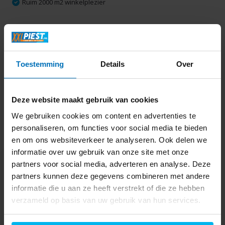
Ruim 2000 m2 winkelplezier
Productomschrijving
Toestemming
Details
Over
Specificaties
Delen
Deze website maakt gebruik van cookies
We gebruiken cookies om content en advertenties te
personaliseren, om functies voor social media te bieden
Laatst bekeken
en om ons websiteverkeer te analyseren. Ook delen we
informatie over uw gebruik van onze site met onze
partners voor social media, adverteren en analyse. Deze
partners kunnen deze gegevens combineren met andere
informatie die u aan ze heeft verstrekt of die ze hebben
verzameld op basis van uw gebruik van hun services.
Inventum VK1122W -
Vrieskist
367,-