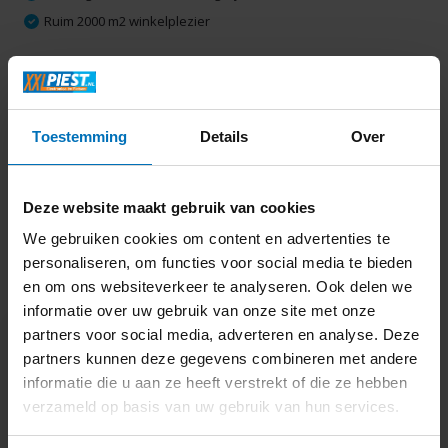
Ruim 2000 m2 winkelplezier
Productomschrijving
Toestemming
Details
Over
Specificaties
Deze website maakt gebruik van cookies
Delen
We gebruiken cookies om content en advertenties te
personaliseren, om functies voor social media te bieden
en om ons websiteverkeer te analyseren. Ook delen we
Laatst bekeken
informatie over uw gebruik van onze site met onze
partners voor social media, adverteren en analyse. Deze
partners kunnen deze gegevens combineren met andere
informatie die u aan ze heeft verstrekt of die ze hebben
verzameld op basis van uw gebruik van hun services.
JURA Melkopschuimer
Hot en Cold (EA).