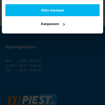
Just in Case Apple
iPhone 15 Soft TPU
Case Zwart -
Alles toestaan
Telefoonhoesje
9,99
Aanpassen
Openingstijden:
Ma:
13:30 - 18:00 uur
Di t/m vr:
09:30 - 18:00 uur
Za:
09:00 - 17:00 uur