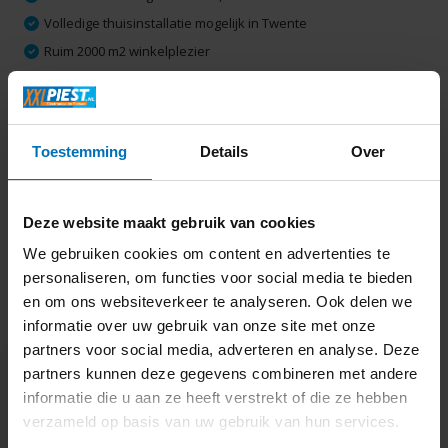
Volledige thuisinstallatie mogelijk in Twente
Ruim 2000 m2 winkelplezier
Productomschrijving
Toestemming
Details
Over
Specificaties
Deze website maakt gebruik van cookies
Delen
We gebruiken cookies om content en advertenties te
personaliseren, om functies voor social media te bieden
en om ons websiteverkeer te analyseren. Ook delen we
Laatst bekeken
informatie over uw gebruik van onze site met onze
partners voor social media, adverteren en analyse. Deze
partners kunnen deze gegevens combineren met andere
informatie die u aan ze heeft verstrekt of die ze hebben
verzameld op basis van uw gebruik van hun services.