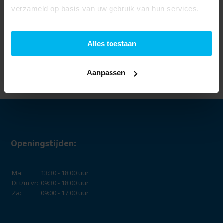
verzameld op basis van uw gebruik van hun services.
Alles toestaan
JVC HA-S91N (Zwart) -
Over-ear koptelefoon
74,99
Aanpassen
Openingstijden:
Ma:
13:30 - 18:00 uur
Di t/m vr:
09:30 - 18:00 uur
Za:
09:00 - 17:00 uur