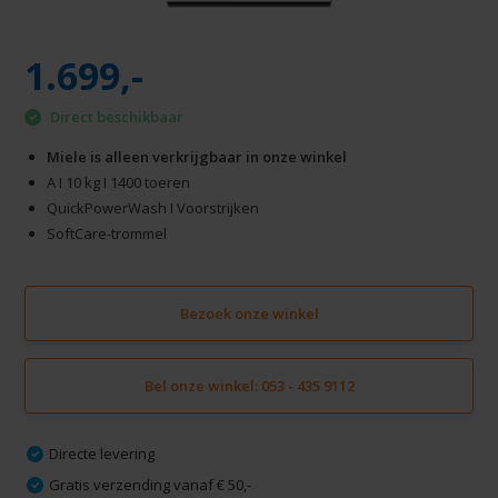
1.699,-
Direct beschikbaar
Miele is alleen verkrijgbaar in onze winkel
A I 10 kg I 1400 toeren
QuickPowerWash I Voorstrijken
SoftCare-trommel
Bezoek onze winkel
Bel onze winkel: 053 - 435 9112
Directe levering
Gratis verzending vanaf € 50,-