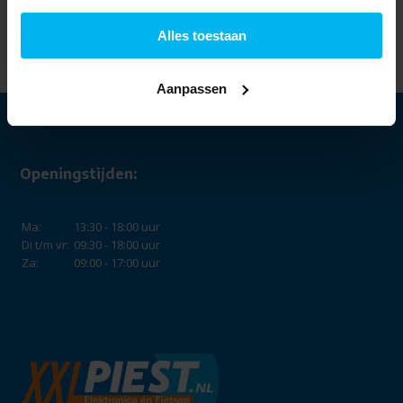
Miele WEK375 WPS
PWash & 10kg
Wasmachine.
Alles toestaan
1.699,-
Aanpassen
Openingstijden:
Ma:
13:30 - 18:00 uur
Di t/m vr:
09:30 - 18:00 uur
Za:
09:00 - 17:00 uur