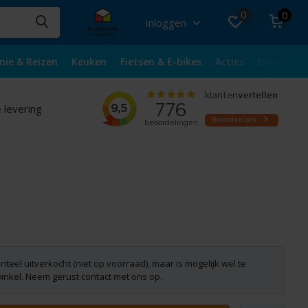
0
0
Inloggen
nie & Reizen
Keuken
Fietsen & E-bikes
Acties
Over ons
 levering
nteel uitverkocht (niet op voorraad), maar is mogelijk wel te
winkel. Neem gerust contact met ons op.