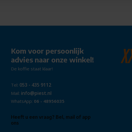
Kom voor persoonlijk
advies naar onze winkel!
De koffie staat klaar!
053 - 435 9112
Tel:
info@piest.nl
Mail:
WhatsApp:
06 - 48956035
Heeft u een vraag? Bel, mail of app
ons