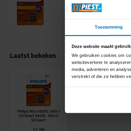
11,99
kaart
Informeer
Toestemming
Deze website maakt gebruik
Laatst bekeken
We gebruiken cookies om cont
websiteverkeer te analyseren
media, adverteren en analys
verstrekt of die ze hebben v
Philips MicroSDXC UHS-I
U3 Kaart 64GB - Micro
SD kaart
11,99