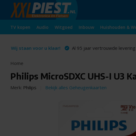
TV kopen
Audio
Witgoed
Inbouw
Huishouden & W
Wij staan voor u klaar!
Al 95 jaar vertrouwde levering
Home
Philips MicroSDXC UHS-I U3 Ka
Merk:
Philips
Bekijk alles Geheugenkaarten