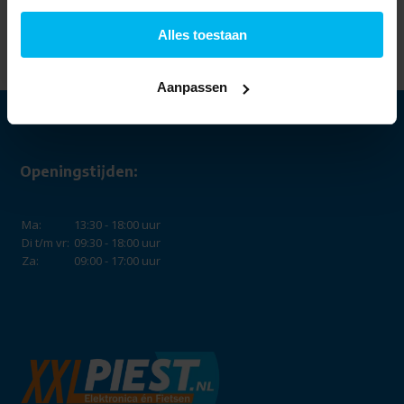
Plus CSA210/50
(kasjmiergrijs) -
Alles toestaan
Koffiepadmachine.
79,99
Aanpassen
Openingstijden:
Ma:
13:30 - 18:00 uur
Di t/m vr:
09:30 - 18:00 uur
Za:
09:00 - 17:00 uur