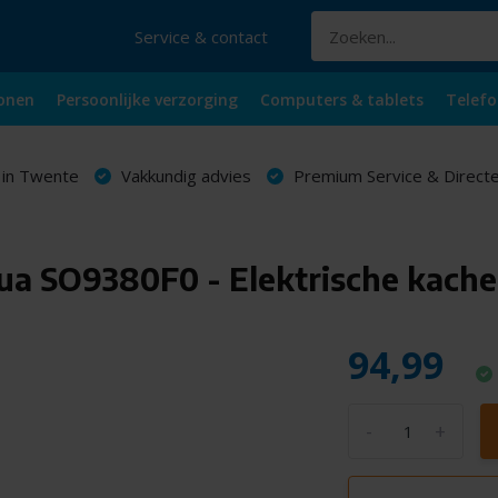
Service & contact
onen
Persoonlijke verzorging
Computers & tablets
Telefo
 in Twente
Vakkundig advies
Premium Service & Directe
a SO9380F0 - Elektrische kache
94,99
-
+