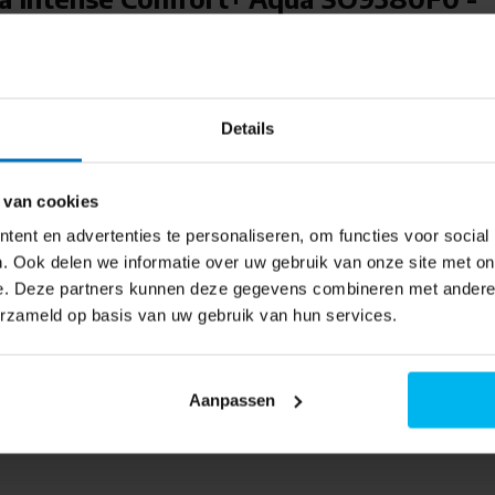
che kachel
dus (45 dB) in, ideaal voor
er.
schikbaar
Details
lbare thermostaat en een
ur onder de 5°C zakt. Het
 van cookies
acte formaat zet je hem
ent en advertenties te personaliseren, om functies voor social
. Ook delen we informatie over uw gebruik van onze site met on
e. Deze partners kunnen deze gegevens combineren met andere i
erzameld op basis van uw gebruik van hun services.
 m²
kamer
Aanpassen
rtniveau
orend geluid
emperatuur