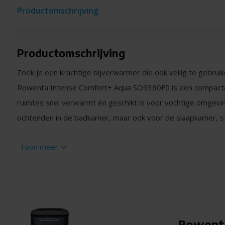
Productomschrijving
Productomschrijving
Zoek je een krachtige bijverwarmer die ook veilig te gebrui
Rowenta Intense Comfort+ Aqua SO9380F0 is een compacte en
ruimtes snel verwarmt én geschikt is voor vochtige omgevi
ochtenden in de badkamer, maar ook voor de slaapkamer, 
Veilig en geschikt voor gebruik in de badkamer
Toon meer
Dankzij de IP21-beschermingsklasse is dit model spatwaterd
in de badkamer. De behuizing is speciaal ontworpen om bes
druppels, zodat je met een gerust hart kunt verwarmen tijd
Krachtige verwarming met fluisterstille modus
Rowenta
Met 2400 watt aan vermogen verwarmt de Intense Comfort+