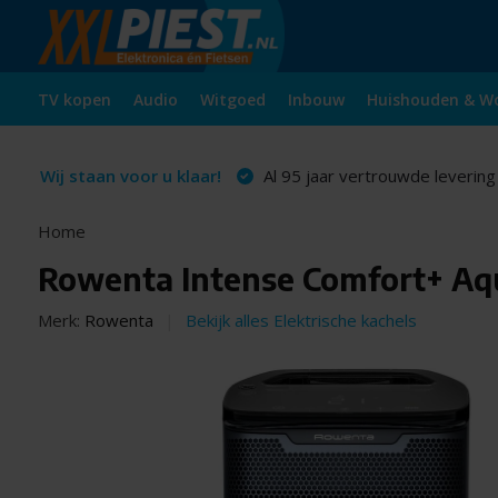
TV kopen
Audio
Witgoed
Inbouw
Huishouden & W
Wij staan voor u klaar!
Al 95 jaar vertrouwde levering
Home
Rowenta Intense Comfort+ Aqu
Merk:
Rowenta
Bekijk alles Elektrische kachels