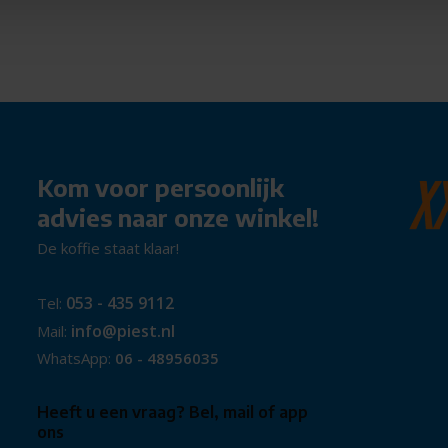
n op te bergen
lossing voor wie veilig, snel
adkamer. Warmte waar en wanneer
Kom voor persoonlijk
advies naar onze winkel!
De koffie staat klaar!
053 - 435 9112
Tel:
info@piest.nl
Mail:
WhatsApp:
06 - 48956035
Heeft u een vraag? Bel, mail of app
ons