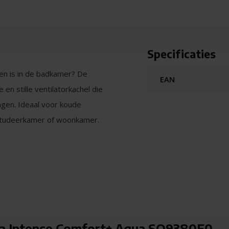
Specificaties
ken is in de badkamer? De
EAN
 stille ventilatorkachel die
ngen. Ideaal voor koude
studeerkamer of woonkamer.
icht en dus veilig te gebruiken
tand te zijn tegen condens en
ens of na het douchen.
 Intense Comfort+ Aqua SO9380F0 -
 Aqua snel ruimtes tot 25 m².