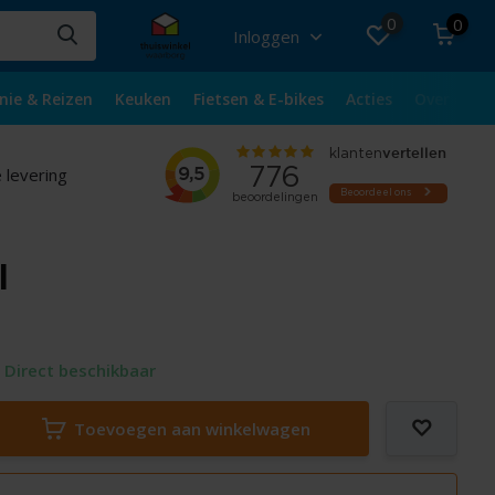
0
0
Inloggen
nie & Reizen
Keuken
Fietsen & E-bikes
Acties
Over ons
 levering
l
Direct beschikbaar
Toevoegen aan winkelwagen