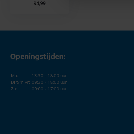
94,99
Compact met handgreep: makkelijk verplaatsbaar e
De Rowenta Intense Comfort+ Aqua SO9380F0 is de ideale op
en stil wil verwarmen, ook in vochtige ruimtes zoals de b
jij dat nodig hebt.
Openingstijden:
Ma:
13:30 - 18:00 uur
Di t/m vr:
09:30 - 18:00 uur
Za:
09:00 - 17:00 uur