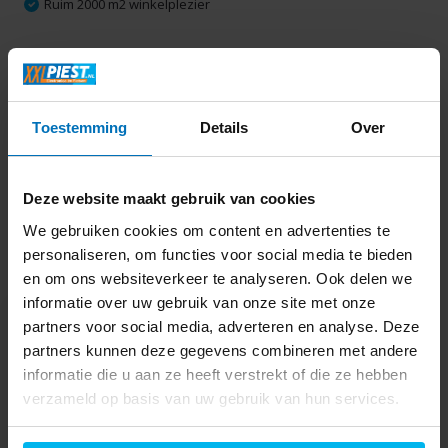
Ruim 2000 m2 winkelplezier
Productomschrijving
Toestemming
Details
Over
Specificaties
Delen
Deze website maakt gebruik van cookies
We gebruiken cookies om content en advertenties te
personaliseren, om functies voor social media te bieden
Laatst bekeken
en om ons websiteverkeer te analyseren. Ook delen we
informatie over uw gebruik van onze site met onze
partners voor social media, adverteren en analyse. Deze
partners kunnen deze gegevens combineren met andere
informatie die u aan ze heeft verstrekt of die ze hebben
verzameld op basis van uw gebruik van hun services.
Rowenta VU2310
Essential Plus -
Tafelventilator