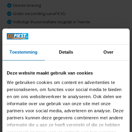
Directe levering
Gratis verzending vanaf € 50,-
Volledige thuisinstallatie mogelijk in Twente
Ruim 2000 m2 winkelplezier
Toestemming
Details
Over
Productomschrijving
Specificaties
Deze website maakt gebruik van cookies
We gebruiken cookies om content en advertenties te
Delen
personaliseren, om functies voor social media te bieden
en om ons websiteverkeer te analyseren. Ook delen we
informatie over uw gebruik van onze site met onze
Laatst bekeken
partners voor social media, adverteren en analyse. Deze
partners kunnen deze gegevens combineren met andere
informatie die u aan ze heeft verstrekt of die ze hebben
verzameld op basis van uw gebruik van hun services.