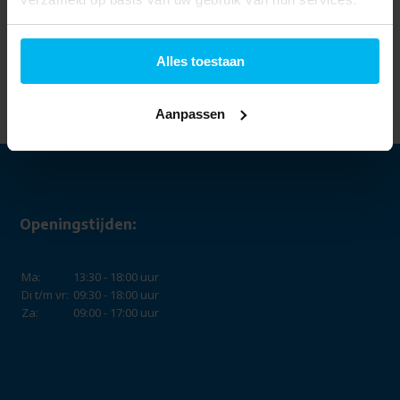
Samsung
Alles toestaan
DV90T6240LB/S2 -
Warmtepompdroger.
899,-
729,-
Aanpassen
Openingstijden:
Ma:
13:30 - 18:00 uur
Di t/m vr:
09:30 - 18:00 uur
Za:
09:00 - 17:00 uur